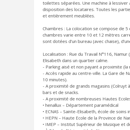
toilettes séparées. Une machine à lessiver a
disposition des locataires. Toutes les pa
et entièrement meublées.
Chambres : La colocation se compose de 5 
chambres varie entre 10 et 12 mètres carré.
sont dotées d’un bureau (avec chaise), d’une
Localisation : Rue du Travail N°116, Namur (q
Elisabeth dans un quartier calme.
- Parking aisé et non payant a proximite (l
- Accès rapide au centre-ville. La Gare de 
10 minutes).
- A proximité de grands magasins (Colruyt 
bars et de snacks.
- A proximité de nombreuses Hautes Ecole
• henallux – Département paramédical
• ECNAS – Sainte-Elisabeth, école de soins i
• HEPN – Haute Ecole de la Province de N
• IMEP – Institut Supérieur de Musique et 