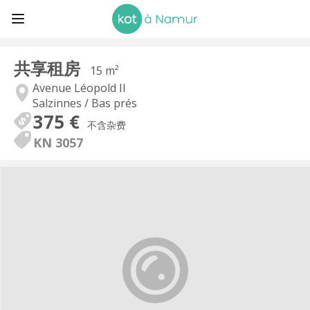
共享租房
15 m²
Avenue Léopold II
Salzinnes / Bas prés
375 €
不含杂费
KN 3057