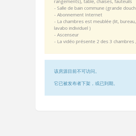
rangements), table, chaises, fauteuils
- Salle de bain commune (grande douche
- Abonnement Internet
- La chambres est meublée (lit, bureau
lavabo individuel )
- Ascenseur
- La vidéo présente 2 des 3 chambres , 
该房源目前不可访问。
它已被发布者下架，或已到期。