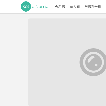
合租房
单人间
与房东合租