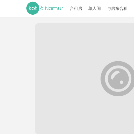
合租房
单人间
与房东合租