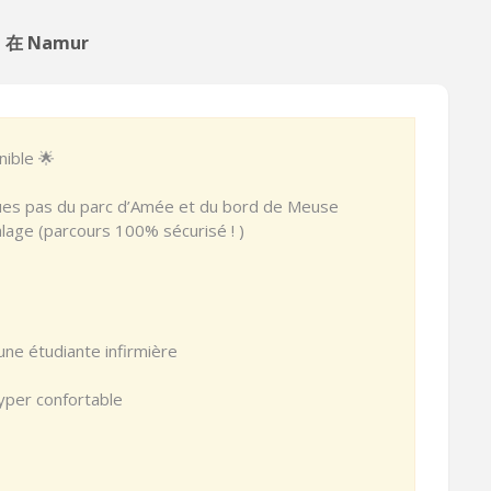
t 在 Namur
ible 🌟
ques pas du parc d’Amée et du bord de Meuse
lage (parcours 100% sécurisé ! )
 une étudiante infirmière
yper confortable