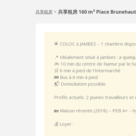
共享租房 160 m² Place Brunehau
共享租房
>
🌟 COLOC à JAMBES – 1 chambre dispon
📍 Idéalement situé à Jambes : à quel
🚲 10 min du centre de Namur par le ha
🛒 6 min à pied de l’Intermarché
🚌 Bus à 6 min à pied
📬 Domiciliation possible
Profils actuels: 2 jeunes travailleurs et
🏡 Maison récente (2018) – PEB A+ – h
💰 Loyer :