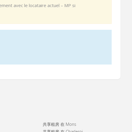
ement avec le locataire actuel – MP si
共享租房 在 Mons
共享租房 在 Charleroi