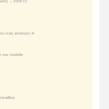
ement) → 595€ CC
 les vrais amateurs ☕
 vue citadelle
ravailleur