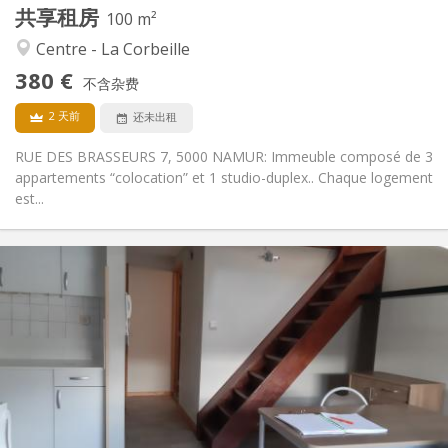
共享租房
其他
100 m²
安静, 社区氛围, 学习氛围, 温馨
氛围:
Centre - La Corbeille
否
无障碍通道:
380 €
禁烟
吸烟:
不含杂费
否
宠物:
2 天前
还未出租
RUE DES BRASSEURS 7, 5000 NAMUR: Immeuble composé de 3
appartements “colocation” et 1 studio-duplex.. Chaque logement
est...
实用信息
700 € (350 €/个人)
租金:
100 € (50 €/个人)
水电费:
12个月
租期:
否
住房登记:
布局
独立
浴室:
独立（单独房间）
厨房: