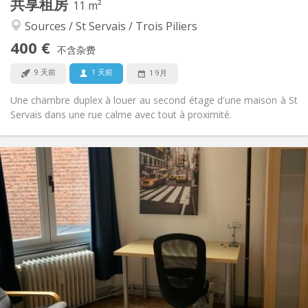
共享租房
其他
11 m²
安静, 学习氛围
氛围:
Sources / St Servais / Trois Piliers
否
无障碍通道:
400 €
禁烟
吸烟:
不含杂费
否
宠物:
9 天前
1 天前
1 9月
Une chambre duplex à louer au second étage d'une maison à St
Servais dans une rue calme avec tout à proximité.
实用信息
360 €
租金:
100 €
水电费:
12个月
租期:
否
住房登记:
布局
独立
浴室:
共用
厨房:
2
100 m
面积:
3
私人房间: