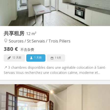
布局
共用
浴室:
共用
厨房:
2
12 m
面积:
1
私人房间:
共享租房
其他
12 m²
安静
氛围:
Sources / St Servais / Trois Piliers
否
无障碍通道:
380 €
禁烟
吸烟:
不含杂费
否
宠物:
12 天前
1 天前
1 9月
📍 3 chambres disponibles dans une agréable colocation à Saint-
Servais Vous recherchez une colocation calme, moderne et...
实用信息
1650 € (330 €/个人)
租金:
50 € (10 €/个人)
水电费:
12个月
租期: