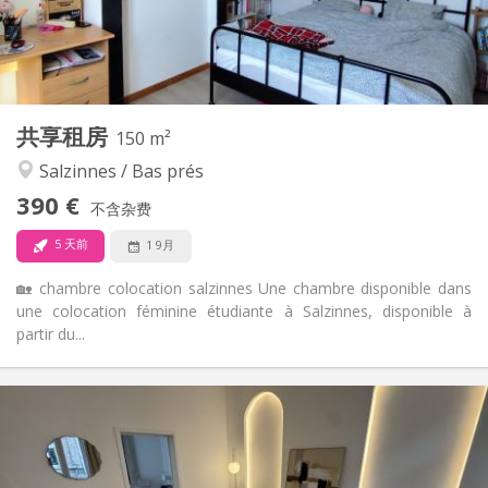
布局
共用
浴室:
共用
厨房:
2
150 m
面积:
1
私人房间:
共享租房
其他
150 m²
温馨, 安静, 学习氛围
氛围:
Salzinnes / Bas prés
否
无障碍通道:
390 €
禁烟
吸烟:
不含杂费
否
宠物:
5 天前
1 9月
🏡 chambre colocation salzinnes Une chambre disponible dans
une colocation féminine étudiante à Salzinnes, disponible à
partir du...
实用信息
950 €
租金:
150 €
水电费:
12个月, 11个月, 10个月, 5-6个月
租期: