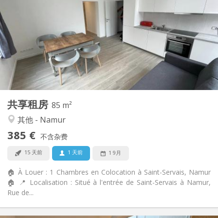
20 €
水电费:
12个月
租期:
可登记
住房登记:
布局
共用
浴室:
共用
厨房:
2
85 m
面积:
1
私人房间:
共享租房
其他
85 m²
温馨, 安静, 学习氛围
氛围:
其他 - Namur
是
无障碍通道:
385 €
禁烟
吸烟:
不含杂费
否
宠物:
15 天前
1 天前
1 9月
🏠 À Louer : 1 Chambres en Colocation à Saint-Servais, Namur
🏠 📍 Localisation : Situé à l'entrée de Saint-Servais à Namur,
Rue de...