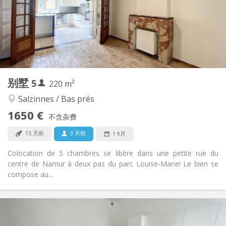
可登记
住房登记:
布局
共用
浴室:
共用
厨房:
2
220 m
面积:
5
私人房间:
别墅
5
其他
220 m²
安静, 社区氛围, 学习氛围, 温馨
氛围:
Salzinnes / Bas prés
否
无障碍通道:
1650 €
可吸烟
吸烟:
不含杂费
可登记
宠物:
15 天前
3 天前
1 9月
Colocation de 5 chambres se libère dans une petite rue du
centre de Namur à deux pas du parc Louise-Marie! Le bien se
compose au...
实用信息
385 €
租金: