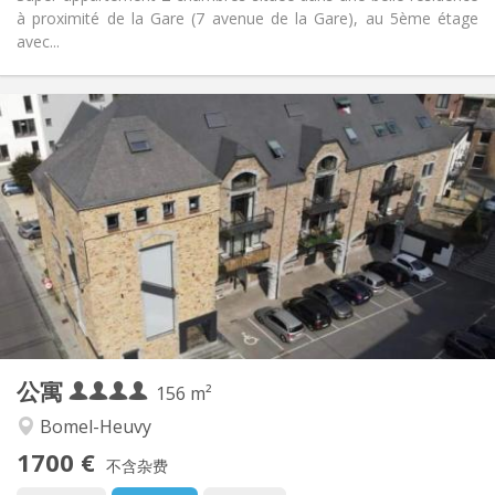
à proximité de la Gare (7 avenue de la Gare), au 5ème étage
avec...
实用信息
1700 € (425 €/个人)
租金:
400 € (100 €/个人)
水电费:
12个月
租期:
否
住房登记:
布局
共用
浴室:
共用
厨房:
2
156 m
面积:
4
私人房间:
公寓
其他
156 m²
社区氛围, 安静, 温馨, 学习氛围
氛围:
Bomel-Heuvy
否
无障碍通道:
1700 €
禁烟
吸烟:
不含杂费
否
宠物: