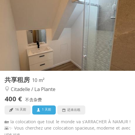
实用信息
400 €
租金:
48 €
水电费:
12个月
租期:
可登记
住房登记:
布局
共用
浴室:
独立（单独房间）
厨房:
2
10 m
面积:
1
私人房间:
共享租房
其他
10 m²
社区氛围, 学习氛围, 温馨, 安静
氛围:
Citadelle / La Plante
否
无障碍通道:
400 €
禁烟
吸烟:
不含杂费
否
宠物:
16 天前
1 天前
还未出租
🏡 la colocation que tout le monde va s’ARRACHER À NAMUR !
🌇✨ Vous cherchez une colocation spacieuse, moderne et avec
une vue...