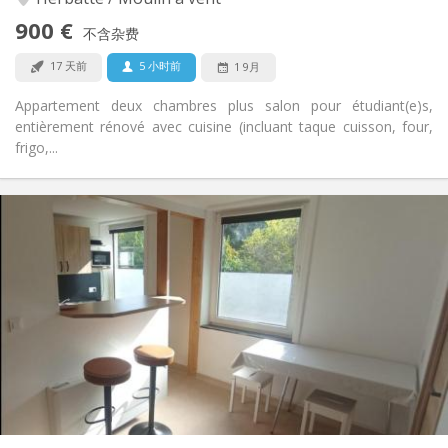
否
无障碍通道:
900 €
禁烟
吸烟:
不含杂费
否
宠物:
17 天前
5 小时前
1 9月
Appartement deux chambres plus salon pour étudiant(e)s,
entièrement rénové avec cuisine (incluant taque cuisson, four,
frigo,...
实用信息
290 €
租金:
90 €
水电费:
11个月
租期:
否
住房登记:
布局
共用
浴室:
共用
厨房:
2
15 m
面积:
1
私人房间: