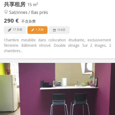
共享租房
其他
15 m²
安静, 学习氛围
氛围:
Salzinnes / Bas prés
否
无障碍通道:
290 €
禁烟
吸烟:
不含杂费
否
宠物:
17 天前
1 天前
15 8月
Chambre meublée dans colocation étudiante, exclusivement
féminine. Bâtiment rénové. Double vitrage. Sur 2 étages, 2
chambres...
实用信息
600 € (300 €/个人)
租金:
150 € (75 €/个人)
水电费:
12个月, 暑假
租期:
否
住房登记:
布局
独立
浴室:
独立（单独房间）
厨房: