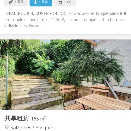
8 天前
4 天前
2 9月
IDEAL POUR 4. SUPER COLLOC: Enooooorme & splendide loft
en duplex neuf de 120m2, super équipé. 4 chambres
individuelles. Nous...
实用信息
475 €
租金:
65 €
水电费:
12个月
租期:
否
住房登记:
布局
共用
浴室:
共用
厨房:
2
165 m
面积:
4
私人房间:
共享租房
其他
165 m²
温馨, 学习氛围, 安静, 社区氛围
氛围:
Salzinnes / Bas prés