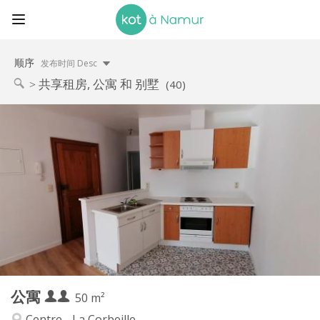
顺序
发布时间 Desc
共享租房, 公寓 和 别墅
(40)
实用信息
650 € (325 €/个人)
租金:
125 € (63 €/个人)
水电费:
12个月
租期:
可登记
住房登记:
布局
独立
浴室:
独立（单独房间）
厨房:
2
50 m
面积:
3
私人房间:
公寓
其他
50 m²
安静, 学习氛围, 温馨
氛围:
Centre - La Corbeille