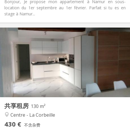
Bonjour, Je propose mon appartement à Namur en sous-
location du 1er septembre au 1er février. Parfait si tu es en
stage à Namur...
实用信息
430 €
租金:
70 €
水电费:
12个月
租期:
否
住房登记:
布局
独立
浴室:
共用
厨房:
2
130 m
面积:
4
私人房间:
共享租房
其他
130 m²
社区氛围, 学习氛围, 温馨, 安静
氛围:
Centre - La Corbeille
是
无障碍通道:
430 €
可吸烟
吸烟:
不含杂费