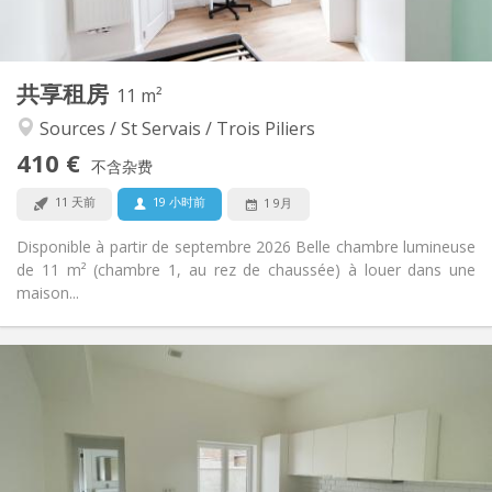
共用
厨房:
2
11 m
面积:
1
私人房间:
共享租房
其他
11 m²
安静
氛围:
Sources / St Servais / Trois Piliers
否
无障碍通道:
410 €
禁烟
吸烟:
不含杂费
否
宠物:
11 天前
19 小时前
1 9月
Disponible à partir de septembre 2026 Belle chambre lumineuse
de 11 m² (chambre 1, au rez de chaussée) à louer dans une
maison...
实用信息
380 €
租金:
20 €
水电费:
12个月
租期:
可登记
住房登记: