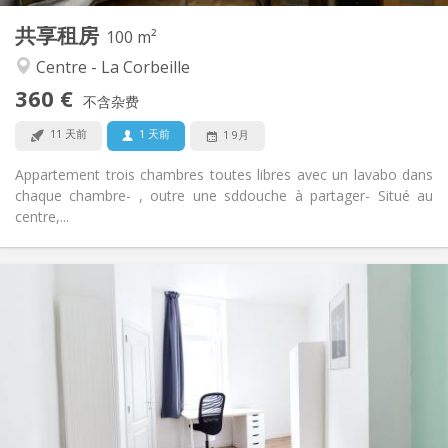
共享租房
其他
100 m²
学习氛围, 温馨, 安静, 社区氛围
氛围:
Centre - La Corbeille
否
无障碍通道:
360 €
禁烟
吸烟:
不含杂费
否
宠物:
11 天前
1 天前
1 9月
Appartement trois chambres toutes libres avec un lavabo dans
chaque chambre- , outre une sddouche à partager- Situé au
centre,...
实用信息
410 €
租金:
100 €
水电费:
12个月
租期:
可登记
住房登记:
布局
共用
浴室: