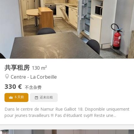
330 €
租金:
45 €
水电费:
12个月
租期:
可登记
住房登记:
布局
共用
浴室:
共用
厨房:
2
130 m
面积:
1
私人房间:
共享租房
其他
130 m²
温馨
氛围:
Centre - La Corbeille
否
无障碍通道:
330 €
禁烟
吸烟:
不含杂费
否
宠物:
6 天前
还未出租
Dans le centre de Namur Rue Galliot 18. Disponible uniquement
pour jeunes travailleurs !!! Pas d'étudiant svp!!! Reste une...