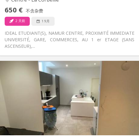
否
无障碍通道:
650 €
禁烟
吸烟:
不含杂费
否
宠物:
2 天前
1 9月
IDEAL ETUDIANT(S), NAMUR CENTRE, PROXIMITÉ IMMEDIATE
UNIVERSITÉ, GARE, COMMERCES, AU 1 er ETAGE (SANS
ASCENSEUR),...
实用信息
380 €
租金:
130 €
水电费:
12个月
租期:
否
住房登记:
布局
独立
浴室:
共用
厨房:
2
100 m
面积:
2
私人房间: