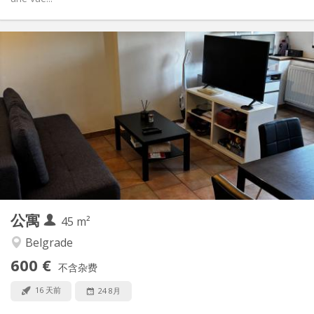
实用信息
600 €
租金:
100 €
水电费:
5-6个月
租期:
否
住房登记:
布局
独立
浴室:
独立（单独房间）
厨房:
2
45 m
面积:
4
私人房间:
公寓
其他
45 m²
学习氛围, 温馨, 安静
氛围:
Belgrade
否
无障碍通道:
600 €
禁烟
吸烟:
不含杂费
可登记
宠物:
16 天前
24 8月