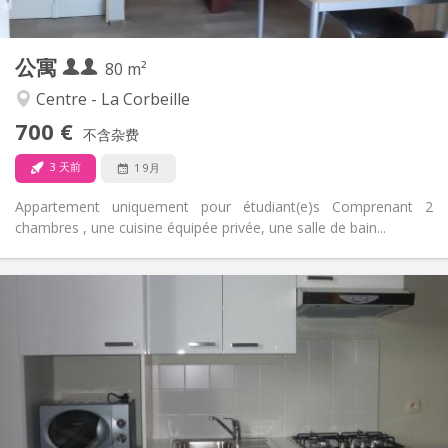
2
80 m
面积:
4
私人房间:
公寓
其他
80 m²
温馨, 学习氛围, 安静
氛围:
Centre - La Corbeille
否
无障碍通道:
700 €
可吸烟
吸烟:
不含杂费
否
宠物:
3 天前
1 9月
Appartement uniquement pour étudiant(e)s Comprenant 2
chambres , une cuisine équipée privée, une salle de bain...
实用信息
730 €
租金:
120 €
水电费:
12个月
租期:
否
住房登记:
布局