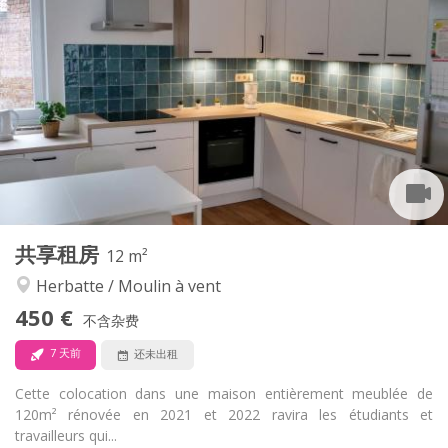
实用信息
450 €
租金:
85 €
水电费:
12个月
租期:
可登记
住房登记:
布局
共用
浴室:
共用
厨房:
2
12 m
面积:
1
私人房间:
共享租房
其他
12 m²
学习氛围, 社区氛围, 安静
氛围:
Herbatte / Moulin à vent
否
无障碍通道:
450 €
禁烟
吸烟:
不含杂费
否
宠物:
7 天前
还未出租
Cette colocation dans une maison entièrement meublée de
120m² rénovée en 2021 et 2022 ravira les étudiants et
travailleurs qui...