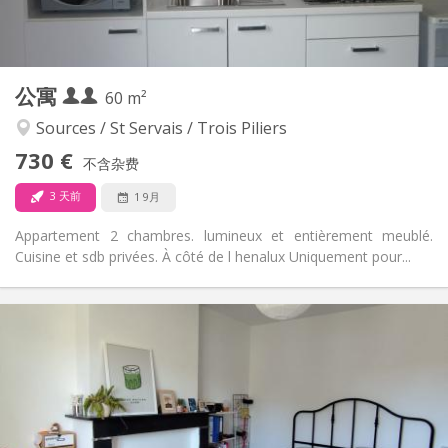
独立
浴室:
独立（单独房间）
厨房:
2
60 m
面积:
3
私人房间:
公寓
其他
60 m²
温馨, 安静, 学习氛围
氛围:
Sources / St Servais / Trois Piliers
否
无障碍通道:
730 €
禁烟
吸烟:
不含杂费
否
宠物:
3 天前
1 9月
Appartement 2 chambres. lumineux et entièrement meublé.
Cuisine et sdb privées. À côté de l henalux Uniquement pour...
实用信息
390 €
租金:
90 €
水电费:
12个月
租期:
可登记
住房登记: