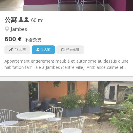
2
60 m
面积:
2
私人房间:
公寓
其他
60 m²
安静, 学习氛围
氛围:
Jambes
否
无障碍通道:
600 €
禁烟
吸烟:
不含杂费
否
宠物:
19 天前
5 天前
还未出租
Appartement entièrement meublé et autonome au dessus d'une
habitation familiale à Jambes (centre-ville). Ambiance calme et...
实用信息
400 €
租金:
95 €
水电费:
12个月
租期:
否
住房登记:
布局
共用
浴室: