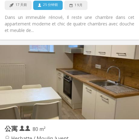
否
宠物:
17 天前
25 分钟前
1 9月
Dans un immeuble rénové, Il reste une chambre dans cet
appartement moderne et chic de quatre chambres avec douche
et meuble de...
实用信息
900 € (450 €/个人)
租金:
200 € (100 €/个人)
水电费:
12个月
租期:
有登记条件
住房登记:
布局
独立
浴室:
独立（单独房间）
厨房:
2
80 m
面积:
6
私人房间:
公寓
其他
80 m²
安静
氛围:
Herbatte / Moulin à vent