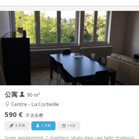
实用信息
590 €
租金:
0 €
水电费:
12个月
租期:
可登记
住房登记:
布局
共用
浴室:
共用
厨房:
2
90 m
面积:
1
私人房间:
公寓
其他
90 m²
安静, 学习氛围, 温馨
氛围:
Centre - La Corbeille
是
无障碍通道:
590 €
禁烟
吸烟:
不含杂费
否
宠物:
8 天前
1 天前
1 9月
Super appartement 2 chambres située dans une belle résidence