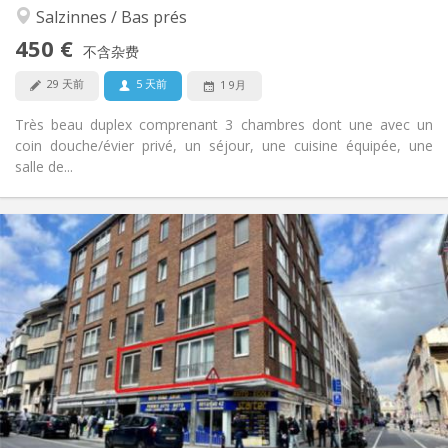
安静, 温馨, 社区氛围
氛围:
Salzinnes / Bas prés
否
无障碍通道:
450 €
可吸烟
吸烟:
不含杂费
否
宠物:
29 天前
5 天前
1 9月
Très beau duplex comprenant 3 chambres dont une avec un
coin douche/évier privé, un séjour, une cuisine équipée, une
salle de...
实用信息
1100 € (367 €/个人)
租金:
300 € (100 €/个人)
水电费:
12个月
租期:
可登记
住房登记:
布局
共用
浴室:
共用
厨房:
2
136 m
面积:
3
私人房间: