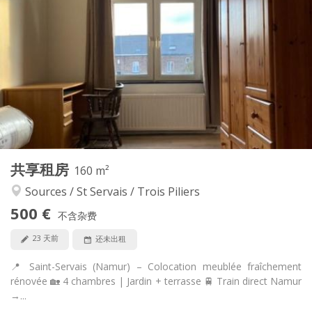
500 €
租金:
80 €
水电费:
12个月
租期:
可登记
住房登记:
布局
共用
浴室:
共用
厨房:
2
160 m
面积:
4
私人房间:
共享租房
其他
160 m²
学习氛围, 温馨, 安静
氛围:
Sources / St Servais / Trois Piliers
否
无障碍通道:
500 €
禁烟
吸烟:
不含杂费
否
宠物:
23 天前
还未出租
📍 Saint-Servais (Namur) – Colocation meublée fraîchement
rénovée 🏡 4 chambres | Jardin + terrasse 🚆 Train direct Namur
→...