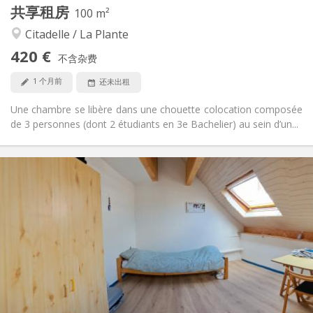
共享租房
其他
100 m²
安静
氛围:
Citadelle / La Plante
否
无障碍通道:
420 €
禁烟
吸烟:
不含杂费
否
宠物:
1 个月前
还未出租
Une chambre se libère dans une chouette colocation composée
de 3 personnes (dont 2 étudiants en 3e Bachelier) au sein d’un...
实用信息
350 €
租金:
50 €
水电费:
12个月, 10个月
租期:
否
住房登记:
布局
共用
浴室:
共用
厨房:
2
14 m
面积: