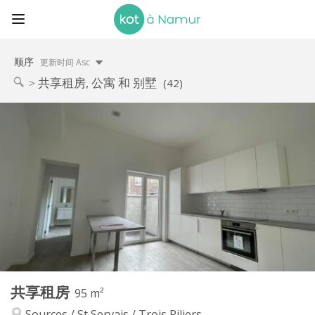
顺序
更新时间 Asc
共享租房, 公寓 和 别墅
(42)
实用信息
400 €
租金:
75 €
水电费:
12个月
租期:
否
住房登记:
布局
共用
浴室:
共用
厨房:
2
95 m
面积:
6
私人房间:
共享租房
其他
95 m²
安静, 社区氛围, 学习氛围, 温馨
氛围:
Sources / St Servais / Trois Piliers