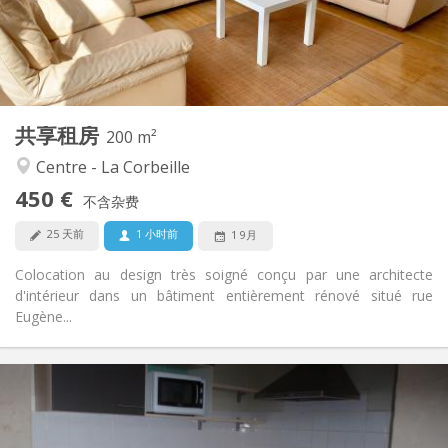
布局
共用
浴室:
共用
厨房:
2
200 m
面积:
1
私人房间:
共享租房
其他
200 m²
安静, 社区氛围, 温馨, 学习氛围
氛围:
Centre - La Corbeille
否
无障碍通道:
450 €
禁烟
吸烟:
不含杂费
否
宠物:
25 天前
1 小时前
1 9月
Colocation au design très soigné conçu par une architecte
d'intérieur dans un bâtiment entièrement rénové situé rue
Eugène...
实用信息
650 € (325 €/个人)
租金:
25 € (13 €/个人)
水电费: