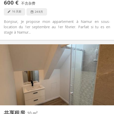
600 €
禁烟
吸烟:
不含杂费
可登记
宠物:
16 天前
24 8月
Bonjour, Je propose mon appartement à Namur en sous-
location du 1er septembre au 1er février. Parfait si tu es en
stage à Namur...
实用信息
400 €
租金:
48 €
水电费:
12个月
租期:
可登记
住房登记:
布局
共用
浴室:
独立（单独房间）
厨房:
2
10 m
面积:
1
私人房间:
共享租房
其他
10 m²