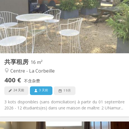
95 €
水电费:
12个月
租期:
否
住房登记:
布局
共用
浴室:
共用
厨房:
2
16 m
面积:
1
私人房间:
共享租房
其他
16 m²
社区氛围, 学习氛围
氛围:
Centre - La Corbeille
否
无障碍通道:
400 €
禁烟
吸烟:
不含杂费
否
宠物:
24 天前
3 天前
1 9月
3 kots disponibles (sans domiciliation) à partir du 01 septembre
2026 - 12 étudiants(es) dans une maison de maître: 2 UNamur...
实用信息