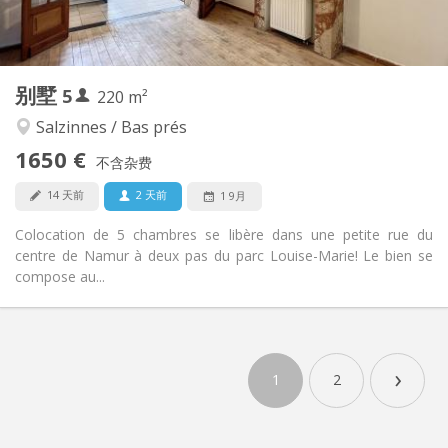
共用
厨房:
2
220 m
面积:
5
私人房间:
别墅
5
其他
220 m²
学习氛围, 温馨, 安静, 社区氛围
氛围:
Salzinnes / Bas prés
否
无障碍通道:
1650 €
可吸烟
吸烟:
不含杂费
可登记
宠物:
14 天前
2 天前
1 9月
Colocation de 5 chambres se libère dans une petite rue du
centre de Namur à deux pas du parc Louise-Marie! Le bien se
compose au...
›
1
2