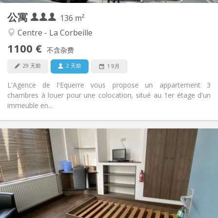
公寓
其他
136 m²
学习氛围, 温馨, 安静
氛围:
Centre - La Corbeille
否
无障碍通道:
1100 €
禁烟
吸烟:
不含杂费
否
宠物:
29 天前
2 天前
1 9月
L'Agence de l'Equerre vous propose un appartement 3
chambres à louer pour une colocation, situé au 1er étage d'un
immeuble en...
实用信息
420 €
租金:
75 €
水电费:
12个月
租期:
否
住房登记:
布局
共用
浴室: