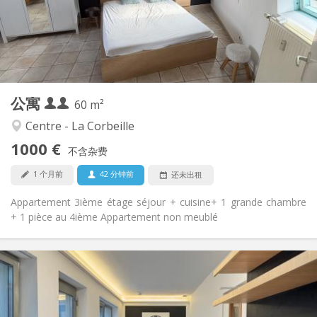
布局
独立
浴室:
独立（单独房间）
厨房:
2
60 m
面积:
4
私人房间:
公寓
其他
60 m²
安静
氛围:
Centre - La Corbeille
否
无障碍通道:
1000 €
禁烟
吸烟:
不含杂费
否
宠物:
1 个月前
42 分钟前
还未出租
Appartement 3ième étage séjour + cuisine+ 1 grande chambre
+ 1 pièce au 4ième Appartement non meublé
实用信息
525 €
租金:
75 €
水电费:
12个月, 11个月, 10个月, 5-6个月, 3-4个月
租期: