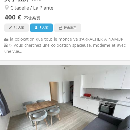
安静, 温馨, 学习氛围, 社区氛围
氛围:
Citadelle / La Plante
否
无障碍通道:
400 €
禁烟
吸烟:
不含杂费
否
宠物:
15 天前
1 天前
还未出租
🏡 la colocation que tout le monde va s’ARRACHER À NAMUR !
🌇✨ Vous cherchez une colocation spacieuse, moderne et avec
une vue...
实用信息
385 €
租金:
20 €
水电费:
12个月
租期:
可登记
住房登记:
布局
共用
浴室:
共用
厨房:
2
85 m
面积: