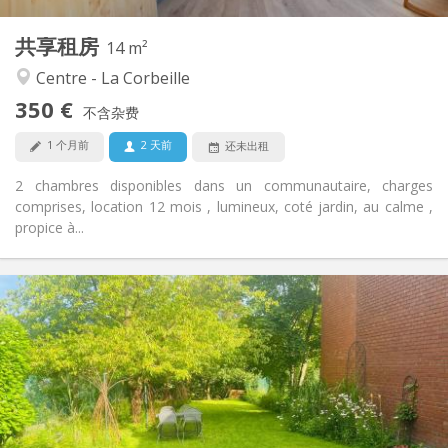
1
私人房间:
共享租房
其他
14 m²
学习氛围, 社区氛围, 安静, 温馨
氛围:
Centre - La Corbeille
否
无障碍通道:
350 €
禁烟
吸烟:
不含杂费
否
宠物:
1 个月前
2 天前
还未出租
2 chambres disponibles dans un communautaire, charges
comprises, location 12 mois , lumineux, coté jardin, au calme ,
propice à...
实用信息
485 €
租金:
85 €
水电费:
12个月, 11个月, 10个月, 5-6个月, 3-4个月, 暑假, 月租
租期:
否
住房登记:
布局