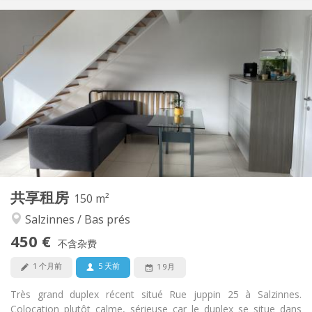
实用信息
450 €
租金:
75 €
水电费:
12个月
租期:
有登记条件
住房登记:
布局
共用
浴室:
共用
厨房:
2
150 m
面积:
1
私人房间:
共享租房
其他
150 m²
社区氛围, 安静, 温馨, 学习氛围
氛围:
Salzinnes / Bas prés
是
无障碍通道:
450 €
禁烟
吸烟:
不含杂费
否
宠物:
1 个月前
5 天前
1 9月
Très grand duplex récent situé Rue juppin 25 à Salzinnes.
Colocation plutôt calme, sérieuse car le duplex se situe dans