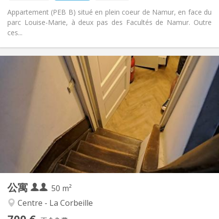
Appartement (PEB B) situé en plein coeur de Namur, en face du
parc Louise-Marie, à deux pas des Facultés de Namur. Outre
ces...
实用信息
700 € (350 €/个人)
租金:
50 € (25 €/个人)
水电费:
12个月
租期:
可登记
住房登记:
布局
独立
浴室:
独立（单独房间）
厨房:
2
50 m
面积:
3
私人房间:
公寓
其他
50 m²
安静
氛围:
Centre - La Corbeille
否
无障碍通道:
700 €