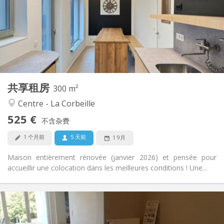
有登记条件
住房登记:
布局
独立
浴室:
共用
厨房:
2
300 m
面积:
2
私人房间:
共享租房
其他
300 m²
学习氛围, 社区氛围, 安静, 温馨
氛围:
Centre - La Corbeille
否
无障碍通道:
525 €
禁烟
吸烟:
不含杂费
否
宠物:
1 个月前
5 天前
1 9月
Maison entièrement rénovée (janvier 2026) et pensée pour
accueillir une colocation dans les meilleures conditions ! Une...
实用信息
410 €
租金: