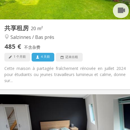
独立
浴室:
共用
厨房:
2
20 m
面积:
1
私人房间:
共享租房
其他
20 m²
社区氛围, 安静, 学习氛围, 温馨
氛围:
Salzinnes / Bas prés
否
无障碍通道:
485 €
禁烟
吸烟:
不含杂费
否
宠物:
1 个月前
4 天前
还未出租
Cette maison à partagée fraîchement rénovée en juillet 2024
pour étudiants ou jeunes travailleurs lumineux et calme, donne
sur...
实用信息
1000 € (500 €/个人)
租金:
100 € (50 €/个人)
水电费:
12个月
租期:
有登记条件
住房登记: