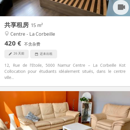
共用
厨房:
2
15 m
面积:
4
私人房间:
共享租房
其他
15 m²
温馨, 学习氛围, 安静
氛围:
Centre - La Corbeille
否
无障碍通道:
420 €
禁烟
吸烟:
不含杂费
否
宠物:
26 天前
还未出租
12, Rue de l’Etoile, 5000 Namur Centre – La Corbeille Kot
Collocation pour étudiants idéalement situés, dans le centre
ville...
实用信息
450 €
租金:
120 €
水电费:
12个月
租期:
可登记
住房登记: