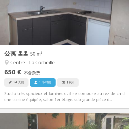
12个月
租期:
否
住房登记:
布局
独立
浴室:
独立（单独房间）
厨房:
2
50 m
面积:
4
私人房间:
公寓
其他
50 m²
温馨, 学习氛围, 安静
氛围:
Centre - La Corbeille
否
无障碍通道:
650 €
可吸烟
吸烟:
不含杂费
否
宠物:
24 天前
1 小时前
1 9月
Studio très spacieux et lumineux . il se compose au rez de ch d
une cuisine équipée, salon 1er étage: sdb grande pièce d...
实用信息
400 €
租金: