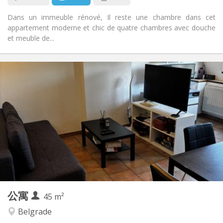
Dans un immeuble rénové, Il reste une chambre dans cet
appartement moderne et chic de quatre chambres avec douche
et meuble de...
实用信息
600 €
租金:
100 €
水电费:
5-6个月
租期:
否
住房登记:
布局
独立
浴室:
独立（单独房间）
厨房:
2
45 m
面积:
4
私人房间:
公寓
其他
45 m²
温馨, 学习氛围, 安静
氛围:
Belgrade
否
无障碍通道: