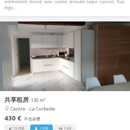
entièrement rénové avec cuisine (incluant taque cuisson, four,
frigo,...
实用信息
430 €
租金:
70 €
水电费:
12个月
租期:
否
住房登记:
布局
独立
浴室:
共用
厨房:
2
130 m
面积:
4
私人房间:
共享租房
其他
130 m²
学习氛围, 安静, 社区氛围, 温馨
氛围:
Centre - La Corbeille
是
无障碍通道:
430 €
可吸烟
吸烟:
不含杂费
否
宠物:
16 天前
4 天前
1 9月