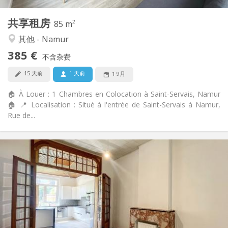
1
私人房间:
共享租房
其他
85 m²
安静, 学习氛围, 温馨
氛围:
其他 - Namur
是
无障碍通道:
385 €
禁烟
吸烟:
不含杂费
否
宠物:
15 天前
1 天前
1 9月
🏠 À Louer : 1 Chambres en Colocation à Saint-Servais, Namur
🏠 📍 Localisation : Situé à l'entrée de Saint-Servais à Namur,
Rue de...
实用信息
1650 € (330 €/个人)
租金:
50 € (10 €/个人)
水电费:
12个月
租期:
可登记
住房登记:
布局
共用
浴室: