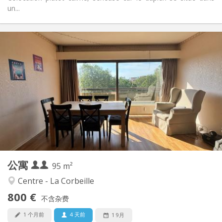
un...
实用信息
800 € (400 €/个人)
租金:
220 € (110 €/个人)
水电费:
12个月
租期:
有登记条件
住房登记:
布局
共用
浴室:
共用
厨房:
2
95 m
面积:
1
私人房间:
公寓
其他
95 m²
安静, 学习氛围
氛围:
Centre - La Corbeille
是
无障碍通道:
800 €
禁烟
吸烟:
不含杂费
否
宠物:
1 个月前
4 天前
1 9月