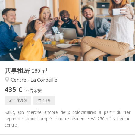
435 €
租金:
100 €
水电费:
12个月
租期:
可登记
住房登记:
布局
独立
浴室:
共用
厨房:
2
280 m
面积:
5
私人房间:
共享租房
其他
280 m²
温馨, 学习氛围, 社区氛围
氛围:
Centre - La Corbeille
否
无障碍通道:
435 €
可吸烟
吸烟:
不含杂费
否
宠物:
1 个月前
1 9月
Salut, On cherche encore deux colocataires à partir du 1er
septembre pour compléter notre résidence +/- 250 m² située au
centre...