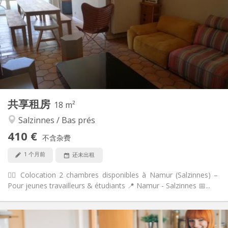
115 €
水电费:
12个月
租期:
可登记
住房登记:
布局
共用
浴室:
共用
厨房:
2
18 m
面积:
1
私人房间:
共享租房
其他
18 m²
温馨, 社区氛围
氛围:
Salzinnes / Bas prés
是
无障碍通道:
410 €
可吸烟
吸烟:
不含杂费
否
宠物:
1 个月前
还未出租
🙋‍♀️ Colocation 2 chambres disponibles à Namur (Salzinnes) –
Pour jeunes travailleurs & étudiants 📍 Namur - Salzinnes 📅...
实用信息