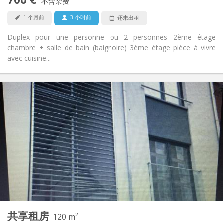
禁烟
吸烟:
不含杂费
否
宠物:
1 个月前
3 小时前
还未出租
Duplex pour une personne ou 2 personnes 2ème étage
chambre + salle de bain (baignoire) 3ème étage pièce à vivre
avec cuisine...
实用信息
450 €
租金:
50 €
水电费:
12个月
租期:
有登记条件
住房登记:
布局
共用
浴室:
共用
厨房:
2
120 m
面积:
3
私人房间:
共享租房
其他
120 m²