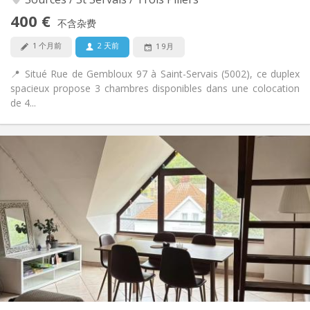
否
无障碍通道:
400 €
可吸烟
吸烟:
不含杂费
否
宠物:
1 个月前
2 天前
1 9月
📍 Situé Rue de Gembloux 97 à Saint-Servais (5002), ce duplex
spacieux propose 3 chambres disponibles dans une colocation
de 4...
实用信息
420 €
租金:
113 €
水电费:
12个月
租期:
有登记条件
住房登记:
布局
共用
浴室:
共用
厨房:
2
100 m
面积:
1
私人房间: