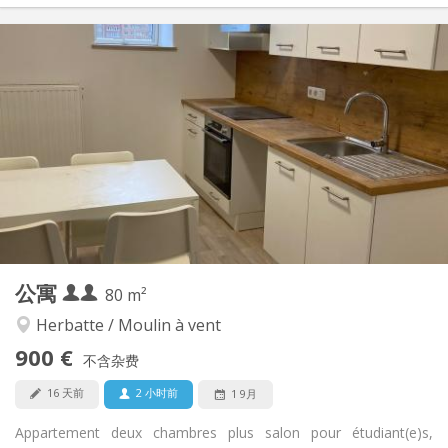
实用信息
900 € (450 €/个人)
租金:
200 € (100 €/个人)
水电费:
12个月
租期:
有登记条件
住房登记:
布局
独立
浴室:
独立（单独房间）
厨房:
2
80 m
面积:
6
私人房间:
公寓
其他
80 m²
安静
氛围:
Herbatte / Moulin à vent
否
无障碍通道:
900 €
禁烟
吸烟:
不含杂费
否
宠物:
16 天前
2 小时前
1 9月
Appartement deux chambres plus salon pour étudiant(e)s,