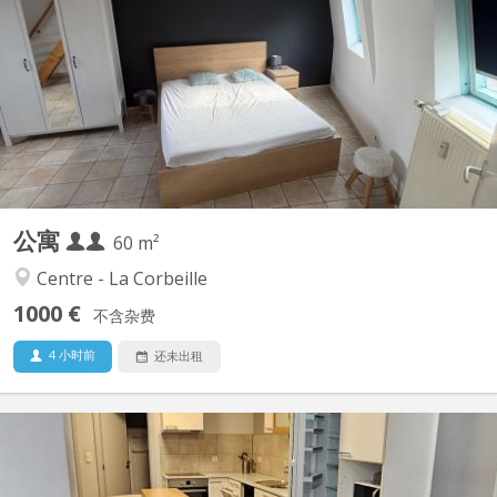
Appartement 3ième étage séjour + cuisine+ 1 grande chambre +
1 pièce au 4ième Appartement non meublé
公寓
60 m²
Centre - La Corbeille
1000 €
不含杂费
4 小时前
还未出租
KN 4393
Dans le centre de Namur Rue Galliot 18. Disponible uniquement