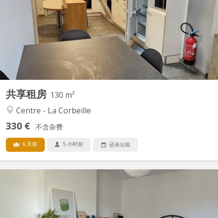
pour jeunes travailleurs !!! Pas d'étudiant svp!!! Reste une
chambres meublée avec evier , 2 wc et 2 douches communes
pour 4 chambres Immeuble rénové . Les charges (eau-gaz-
électricité), le mobilier et internet via wifi ou câble...
共享租房
130 m²
Centre - La Corbeille
330 €
不含杂费
6 天前
5 小时前
还未出租
KN 5778
🏡 chambre colocation salzinnes Une chambre disponible dans
une colocation féminine étudiante à Salzinnes, disponible à partir