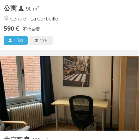
公寓
90 m²
Centre - La Corbeille
590 €
不含杂费
1 天前
1 9月
KN 5284
Appartement trois chambres toutes libres avec un lavabo dans
chaque chambre- , outre une sddouche à partager- Situé au
centre, rue des Croisiers en face du SPÄR, proche de la gare, des
commerces Appartement situé au 3ème étage d'un immeuble
tres CALME comprenant un appartement par étage Bail du...