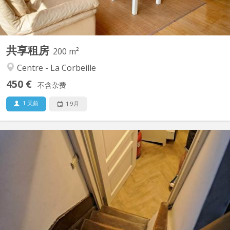
共享租房
200 m²
Centre - La Corbeille
450 €
不含杂费
1 天前
1 9月
KN 5853
Duplex pour une personne ou 2 personnes 2ème étage chambre
+ salle de bain (baignoire) 3ème étage pièce à vivre avec cuisine
semi-équipée (four, 4 taques, frigo, évier et rangements) rue
piétonne, endroit calme - vue à l'arrière sur la Citadelle Fibre de
chez Proximus installée (internet non...