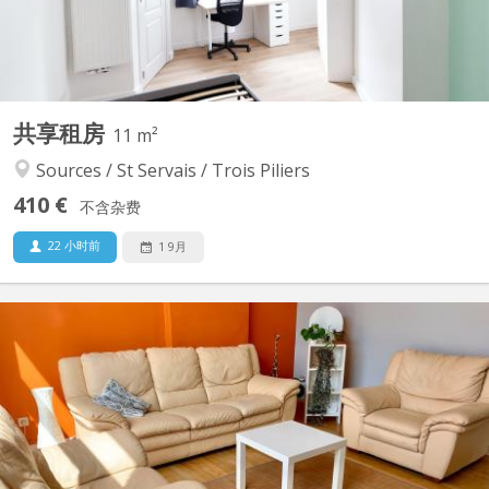
共享租房
11 m²
Sources / St Servais / Trois Piliers
410 €
不含杂费
22 小时前
1 9月
KN 2575
Colocation au design très soigné conçu par une architecte
d'intérieur dans un bâtiment entièrement rénové situé rue
Eugène Hambursin à Namur. Chambres très lumineuses. Cette
colocation, à proximité de toutes les commodités, est
entièrement équipée: - cuisine super équipée - salon meublé -...