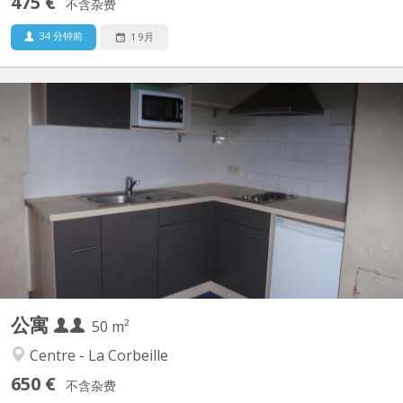
475 €
不含杂费
34 分钟前
1 9月
KN 591
Studio très spacieux et lumineux . il se compose au rez de ch d
une cuisine équipée, salon 1er étage: sdb grande pièce d étude, 2
ème étage, 1 chambre Le studio est entièrement meublé et
rénové Aun centre de namur. Convient pour 1 ou 2 personne (s).
Ce bien est entièrement conforme aux...
公寓
50 m²
Centre - La Corbeille
650 €
不含杂费