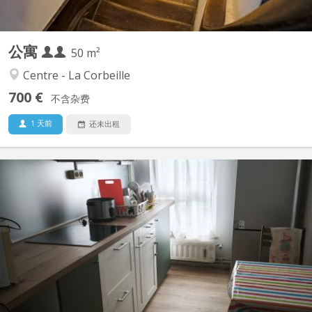
公寓
50 m²
Centre - La Corbeille
700 €
不含杂费
1 天前
还未出租
KN 5889
Une chambre duplex à louer au second étage d'une maison à St
Servais dans une rue calme avec tout à proximité.