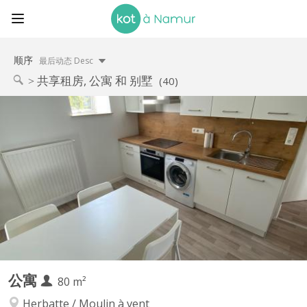
顺序
最后动态 Desc
共享租房, 公寓 和 别墅
(40)
KN 5905
Appartement pour 2 étudiant(e)s, entièrement rénové, composé
de 2 chambres, salon, cuisine (incluant taque de cuisson, four,
frigo, congélateur et emplacement lave linge), WC suspendu,
salle de douche avec lavabo, meubles, accès direct cour/jardin,
emplacement parking fermé privatif en option,...
公寓
80 m²
Herbatte / Moulin à vent