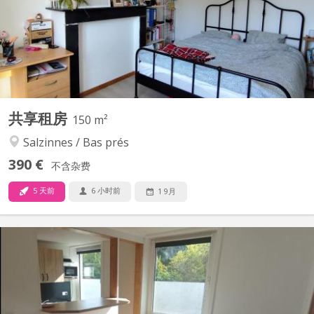
du 1er septembre 2026 ! 🙂 - Chambre de 16m² - 2 salles de bain,
à partager avec 3 autres colocataires - Chambre située au 2eme
étage La colocation: - Maison avec jardin...
共享租房
150 m²
Salzinnes / Bas prés
390 €
不含杂费
5 天前
6 小时前
1 9月
KN 5642
Chambre meublée dans colocation étudiante, exclusivement
féminine. Bâtiment rénové. Double vitrage. Sur 2 étages, 2
chambres par étage. Au total : 2 wc, 3 éviers, 1 douche, 1 cuisine,
1 espace repas/détente. Places de parking gratuites devant le