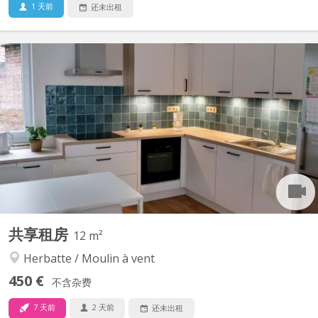
1 天前
还未出租
KN 4748
Cette colocation dans une maison entièrement meublée de
120m² rénovée en 2021 et 2022 ravira les étudiants et
travailleurs qui cherchent un endroit spacieux et convivial pour
vivre. Une des chambres de 12m² de la colocation se libère dans
la colocation. Lumineuse et mansardée, elle est située au...
共享租房
12 m²
Herbatte / Moulin à vent
450 €
不含杂费
7 天前
2 天前
还未出租