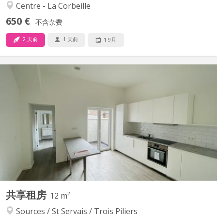
Centre - La Corbeille
650 €
不含杂费
2 天前
1 天前
1 9月
KN 5734
📍 3 chambres disponibles dans une agréable colocation à Saint-
Servais Vous recherchez une colocation calme, moderne et
idéalement située à proximité du centre de Namur ? Cette
colocation est faite pour vous ! Située Rue de Gembloux 97 à
5002 Saint-Servais, à seulement 10 minutes à pied de la gare...
共享租房
12 m²
Sources / St Servais / Trois Piliers