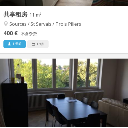
共享租房
11 m²
Sources / St Servais / Trois Piliers
400 €
不含杂费
1 天前
1 9月
KN 4952
Super appartement 2 chambres située dans une belle résidence à
proximité de la Gare (7 avenue de la Gare), au 5ème étage avec
ascenseur. Complètement rénové, avec séjour, salle-à-manger,
cuisine complètement équipée séparée, salle-de-douche. Loyer
pour une chambre (une disponible). Grande chambre...