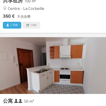
共享租房
100 m²
Centre - La Corbeille
360 €
不含杂费
1 天前
1 9月
KN 5560
IDEAL ETUDIANT(S), NAMUR CENTRE, PROXIMITÉ IMMEDIATE
UNIVERSITÉ, GARE, COMMERCES, AU 1 er ETAGE (SANS
ASCENSEUR), APPARTEMENT (+/-50 m²) 1 CHAMBRE.
COMPOSITION: séjour (+/- 30 m²), cuisine équipée américaine,
salle de bains, une chambre (+/-13m²), salle de douche. LIBRE AU
01/09/2026...
公寓
50 m²