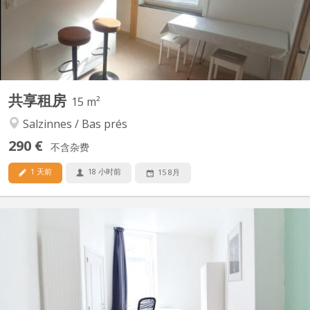
logement. Sécurité : Porte entrée blindée,...
共享租房
15 m²
Salzinnes / Bas prés
290 €
不含杂费
1 天前
18 小时前
15 8月
KN 5821
Disponible à partir de septembre 2026 Belle chambre lumineuse
de 11 m² (chambre 1, au rez de chaussée) à louer dans une
maison entièrement rénovée en 2024, au 68 rue Saint-Donat à
Saint-Servais (5002 Namur). Colocation conviviale de 4
personnes, parquet au sol, PEB C. La chambre est entièrement...