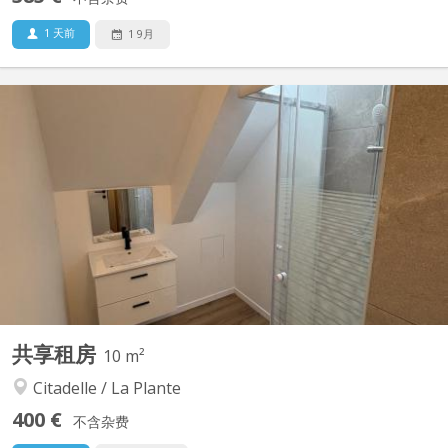
1 天前
1 9月
KN 5823
🏡 la colocation que tout le monde va s’ARRACHER À NAMUR ! 🌇
✨ Vous cherchez une colocation spacieuse, moderne et avec une
vue exceptionnelle ? Ne cherchez plus ! Situé Rue Notre-Dame à
Namur, au cœur d’une petite copropriété entièrement rénovée
de seulement 10 appartements, ce superbe appartement...
共享租房
10 m²
Citadelle / La Plante
400 €
不含杂费