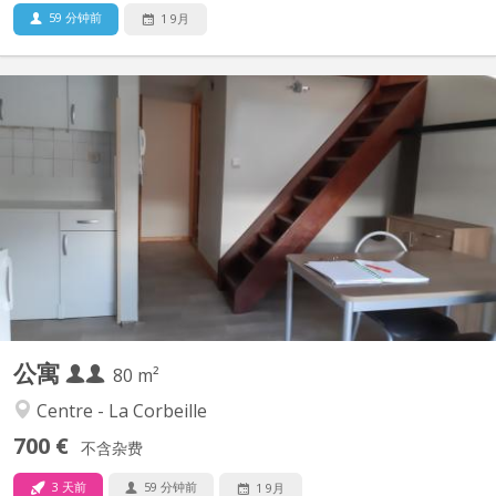
59 分钟前
1 9月
KN 397
Appartement uniquement pour étudiant(e)s Comprenant 2
chambres , une cuisine équipée privée, une salle de bain privée.
Complètement meublé situation exceptionnelle dans le
piétonnier à 2min des facultés
公寓
80 m²
Centre - La Corbeille
700 €
不含杂费
3 天前
59 分钟前
1 9月