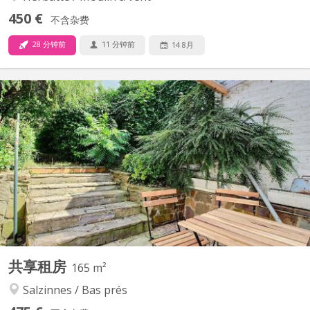
450 €
不含杂费
28 分钟前
11 分钟前
14 8月
KN 4552
Colocation rénovée à Salzinnes (Namur) - IL RESTE 1 grande
chambre disponible. Maison entièrement rénovée en 2023 (PEB
C), située Avenue de Marlagne 77, à deux pas de la Clinique
Sainte-Elisabeth, du département paramédical Hénallux et à
quelques minutes du centre-ville. ✨ La maison (165 m²)...
共享租房
165 m²
Salzinnes / Bas prés