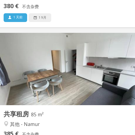
380 €
不含杂费
1 天前
1 9月
KN 5181
🏠 À Louer : 1 Chambres en Colocation à Saint-Servais, Namur
🏠 📍 Localisation : Situé à l'entrée de Saint-Servais à Namur, Rue
de Gembloux, à deux pas de la gare 🚆 et en face de la Belfius de
Saint-Servais 🏦. 🛋️ L'appartement : Superficie totale de 85 m² +
cour intérieure 🌿 Immeuble entièrement...
共享租房
85 m²
其他 - Namur
385 €
不含杂费