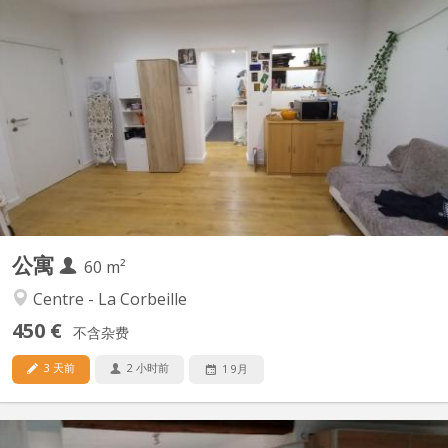
KN 5742
RECHERCHE UN. E COLOCATAIRE C’est un appartement 8 pièces:
deux chambres, avec un grand salon- salle à manger, une cuisine
équipée, un WC, une salle de bain et un débarras. Il n’est pas
entièrement meublé mais il y a le nécessaire : table et chaises
dans le salon ; lit, bureau et garde-robe dans...
公寓
60 m²
Centre - La Corbeille
450 €
不含杂费
3 天前
2 小时前
1 9月
KN 5223