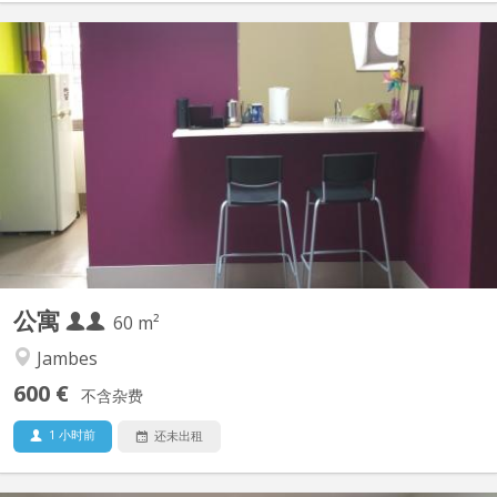
KN 2513
Appartement entièrement meublé et autonome au dessus d'une
habitation familiale à Jambes (centre-ville). Ambiance calme et
studieuse. Location pour deux étudiant(e)s. 2 chambres - Grand
salon - Cuisine entièrement équipée - Salle de bain avec douche
et WC - TV et Internet. Facilités de parking...
公寓
60 m²
Jambes
600 €
不含杂费
1 小时前
还未出租