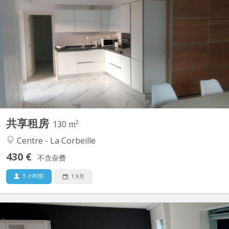
Dans un immeuble rénové, Il reste une chambre dans cet
appartement moderne et chic de quatre chambres avec douche
et meuble de bains individuels. L'appartement est composé d'un
beau séjour bien lumineux donnant sur une terrasse de +/- 8m²
et incluant la cuisine moderne avec électroménagers AEG...
共享租房
130 m²
Centre - La Corbeille
430 €
不含杂费
3 小时前
1 9月
KN 3562