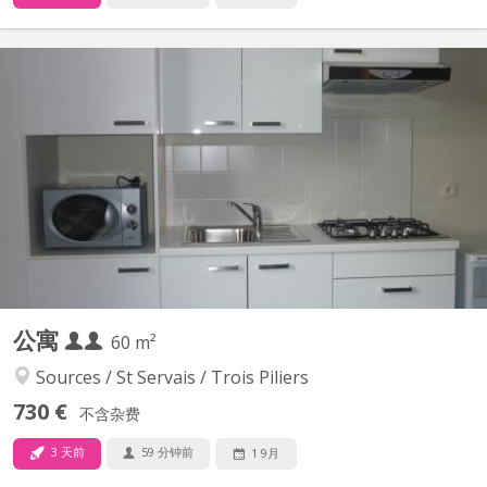
KN 399
Appartement 2 chambres. lumineux et entièrement meublé.
Cuisine et sdb privées. À côté de l henalux Uniquement pour
étudiant(e)s
公寓
60 m²
Sources / St Servais / Trois Piliers
730 €
不含杂费
3 天前
59 分钟前
1 9月