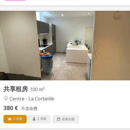
KN 4612
RUE DES BRASSEURS 7, 5000 NAMUR: Immeuble composé de 3
appartements “colocation” et 1 studio-duplex.. Chaque logement
est spacieux, lumineux et entièrement rénové. La plupart ont une
vue Meuse- citadelle. Bâtiment situé en plein cœur de ville, dans
le quartier très prisé des brasseurs. A 2 pas du...
共享租房
100 m²
Centre - La Corbeille
380 €
不含杂费
2 天前
2 天前
还未出租