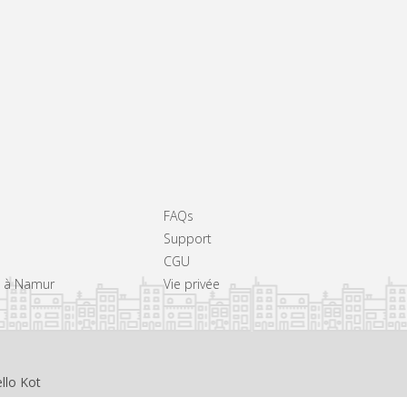
FAQs
Support
CGU
rs à Namur
Vie privée
llo Kot