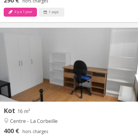
290 €
hors charges
il y a 1 jour
1 sept.
KN 3368
appartement composé de deux chambres individuelles
entièrement meublées. ( literie complète, garde-robe, bureau,
chaise de bureau, étagères, table de chevet ). La cuisine équipée
( gazinière, hotte, frigo-congélateur, micro-onde, vaisselle,
casseroles, table, chaises) et la salle de bain sont à...
Kot
16 m²
Centre - La Corbeille
400 €
hors charges