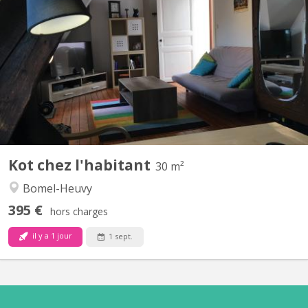
Kot meublé de caractère à louer chez l’habitant, rue Léanne à
Namur, à 5 min de la gare. 1 chambre de ± 30 m² à 475
euros/mois, charges et wifi compris. Cuisine équipée, WC et salle
de bains communs pour 2 koteurs. Jardin accessible. Etudiant non
fumeur, calme, sérieux et ne restant habituellement...
Kot chez l'habitant
30 m²
Bomel-Heuvy
395 €
hors charges
il y a 1 jour
1 sept.