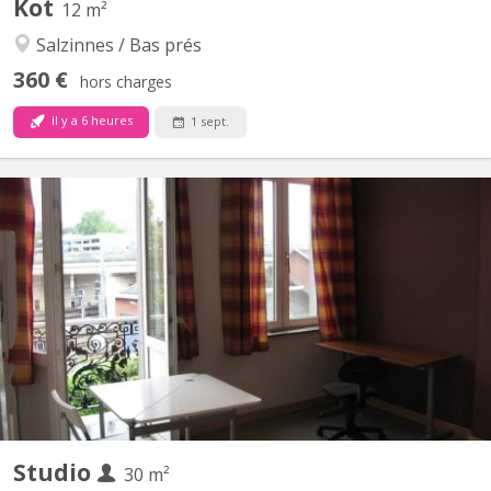
Kot
12 m²
Salzinnes / Bas prés
360 €
hors charges
il y a 6 heures
1 sept.
KN 5794
STUDIO New Disponibilité 2026-2027 pour étudiant(e)s
uniquement qui aime l'autonomie : Joli Studio Cosy bien situé à
proximité des hautes Ecoles, Universités de Namur en plein
centre ville proche de la gare des transports en communs (bus,
trains) Studio relativement complèt semi-meublé, douche et...
Studio
30 m²