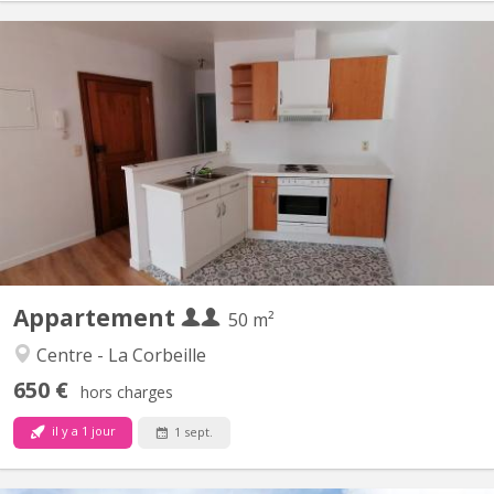
KN 5560
IDEAL ETUDIANT(S), NAMUR CENTRE, PROXIMITÉ IMMEDIATE
UNIVERSITÉ, GARE, COMMERCES, AU 1 er ETAGE (SANS
ASCENSEUR), APPARTEMENT (+/-50 m²) 1 CHAMBRE.
COMPOSITION: séjour (+/- 30 m²), cuisine équipée américaine,
salle de bains, une chambre (+/-13m²), salle de douche. LIBRE AU
01/09/2026...
Appartement
50 m²
Centre - La Corbeille
650 €
hors charges
il y a 1 jour
1 sept.