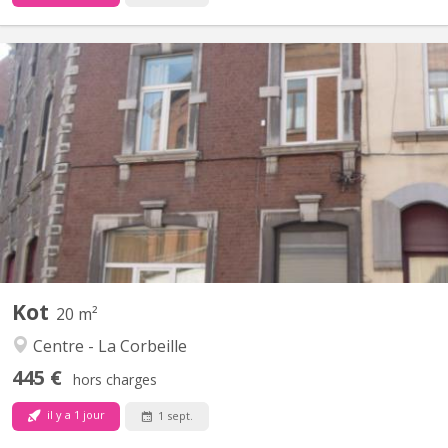
KN 1237
Kot meublé en duplex disponible pour étudiant(e) avec parents
comme garants. 1 autres kot meublé disponible à 370€. Tous
disponibles dès septembre. Frigo individuel dans chaque kot.
Dans ce tarif tout est inclus (charges, internet, mobilier,
nettoyage des communs) Pas de révision en fin...
Kot
20 m²
Centre - La Corbeille
445 €
hors charges
il y a 1 jour
1 sept.