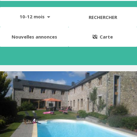
10-12 mois
RECHERCHER
Nouvelles annonces
Carte
KN 964
A louer uniquement pour un étudiant , deux pièces
indépendantes dans une jolie maison en pierres du pays. Entrée
privative. Kitchinette. Pas de domiciliation. Pas d'animaux. Le
quartier est très bien desservi par les bus . Proximité des grands
axes routiers (E411, Chaussée de Louvain, Route...