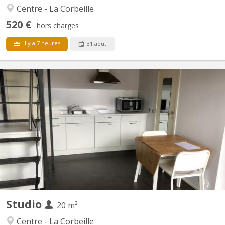
Centre - La Corbeille
520 €
hors charges
il y a 7 heures
31 août
KN 5833
Studio pour étudiant(e) au 1er étage dans un immeuble de kots
étudiants Un cadre parfait pour étudier, vivre confortablement et
profiter d’un environnement dynamique. Pièce de vie lumineuse
avec espace nuit en mezzanine, cuisine équipée et salle de
douche avec toilette. Espace à vivre agréablement...
Studio
20 m²
Centre - La Corbeille