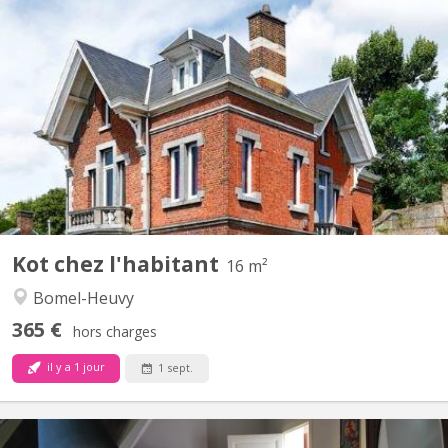
KN 2651
Kot meublé de caractère à louer chez l’habitant, rue Léanne à
Namur, à 5 min de la gare. 1 chambre de ± 16 m² à 445
euros/mois, charges et wifi compris. Cuisine équipée, WC et salle
de bains communs pour 2 koteurs. Jardin accessible. Etudiant non
fumeur, calme, sérieux et ne restant habituellement...
Kot chez l'habitant
16 m²
Bomel-Heuvy
365 €
hors charges
il y a 1 jour
1 sept.
KN 2652