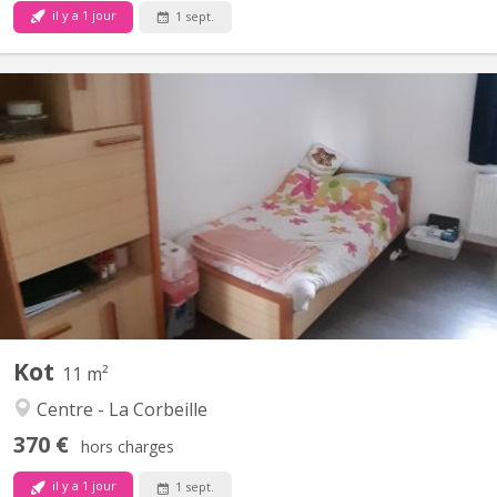
il y a 1 jour
1 sept.
KN 1495
Kots meublés idéalement situés pour la HEAJ et proche du
centre,... 1 autre kot duplex disponible au tarif de 445€ Le tarif de
la location s'entend toutes charges comprises, internet, location
du mobilier et le nettoyage des communs. Pas de révisions des
charges en fin d'année ! Un frigo dans...
Kot
11 m²
Centre - La Corbeille
370 €
hors charges
il y a 1 jour
1 sept.