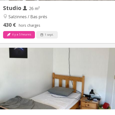
Studio
26 m²
Salzinnes / Bas prés
430 €
hors charges
il y a 5 heures
1 sept.
KN 1861
à partir du 01 septembre 2026, à louer chambre entièrement
meublée (comme sur les photos) Cuisine équipée neuve, salle de
douche neuve également wifi avec fibre optique immeuble full
équipé LED Accès libre au jardin et à la terrasse 🔹Pas de
revenus, ni caution du CPAS, preuves de revenus stables...