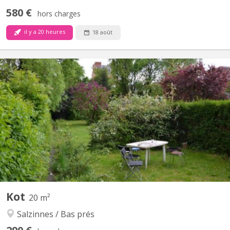
580 €
hors charges
il y a 20 heures
18 août
KN 1145
Beaux kots spacieux, lumineux, meublés Point d'eau dans la
chambre Sdd et cuisine communes, 2 wc, beau jardin Internet,
chauffage central 420 € tout compris
Kot
20 m²
Salzinnes / Bas prés