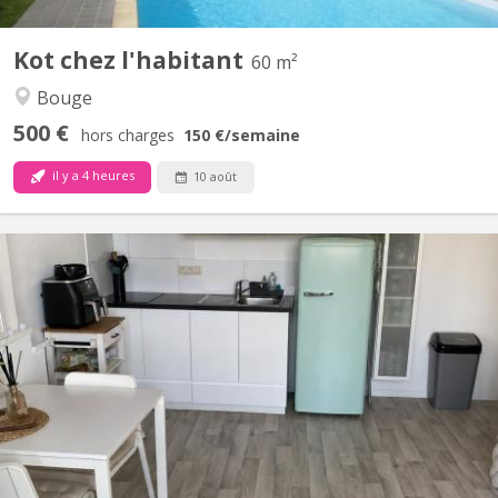
Kot chez l'habitant
60 m²
Bouge
500 €
hors charges
150 €
/semaine
il y a 4 heures
10 août
KN 5903
Studio de 26 m2 totalement rénové, dans un immeuble
actuellement occupé par des étudiantes. Entièrement privatif
comprenant cuisine avec points de cuisson, hotte, nombreux
meubles de rangement, frigo, congélateur, table et chaises, 1
bureau avec chaise de bureau, salle de douche (italienne)...