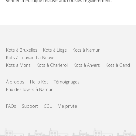
vérifier la Politique relative aux cookies régulièrement.
Kots à Bruxelles
Kots à Liège
Kots à Namur
Kots à Louvain-La-Neuve
Kots à Mons
Kots à Charleroi
Kots à Anvers
Kots à Gand
À propos
Hello Kot
Témoignages
Prix des loyers à Namur
FAQs
Support
CGU
Vie privée