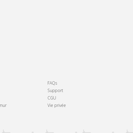
FAQs
Support
CGU
amur
Vie privée