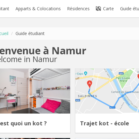
itant
Apparts & Colocations
Résidences
Carte
Guide étu
cueil
/
Guide étudiant
ienvenue à Namur
lcome in Namur
'est quoi un kot ?
Trajet kot - école