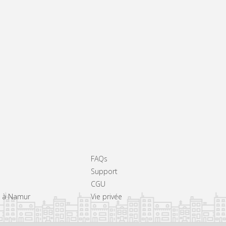
FAQs
Support
CGU
rs à Namur
Vie privée