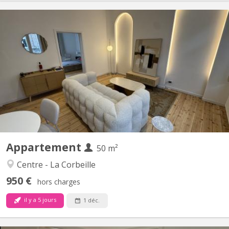
KN 5436
📍 RUE DEWEZ 50 à NAMUR (plus de photos sur demande) 🏡
Appartements de standing, entièrement neuf & meublés
(domiciliation possible). ✅ APPARTEMENT N° 3 : 💸 Loyer : 1. 100
€/mois toutes charges incluses (eau, gaz, électricité, internet).
Sans provision et décompte. 📏 Superficie : +/- 50 m² 🛏️...
Appartement
50 m²
Centre - La Corbeille
950 €
hors charges
il y a 5 jours
1 déc.