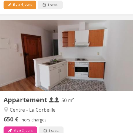
il y a 4 jours
1 sept.
KN 5560
IDEAL ETUDIANT(S), NAMUR CENTRE, PROXIMITÉ IMMEDIATE
UNIVERSITÉ, GARE, COMMERCES, AU 1 er ETAGE (SANS
ASCENSEUR), APPARTEMENT (+/-50 m²) 1 CHAMBRE.
COMPOSITION: séjour (+/- 30 m²), cuisine équipée américaine,
salle de bains, une chambre (+/-13m²), salle de douche. LIBRE AU
01/09/2026...
Appartement
50 m²
Centre - La Corbeille
650 €
hors charges
il y a 2 jours
1 sept.