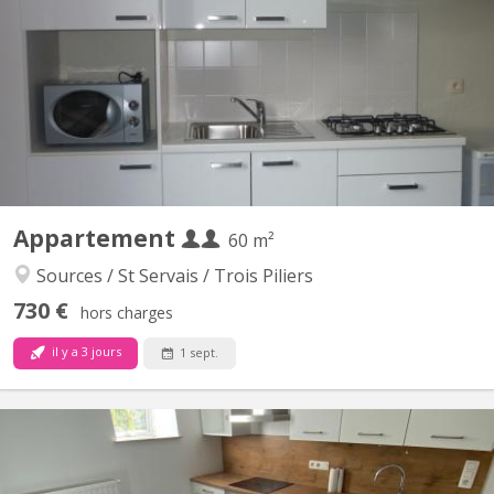
Appartement 2 chambres. lumineux et entièrement meublé.
Cuisine et sdb privées. À côté de l henalux Uniquement pour
étudiant(e)s
Appartement
60 m²
Sources / St Servais / Trois Piliers
730 €
hors charges
il y a 3 jours
1 sept.
KN 5905
Appartement pour 2 étudiant(e)s, entièrement rénové, composé