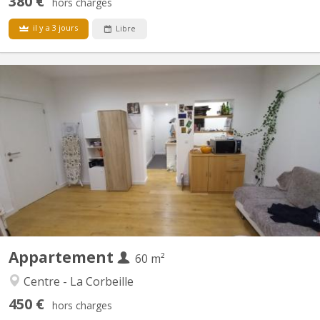
380 €
hors charges
il y a 3 jours
Libre
KN 5742
RECHERCHE UN. E COLOCATAIRE C’est un appartement 8 pièces:
deux chambres, avec un grand salon- salle à manger, une cuisine
équipée, un WC, une salle de bain et un débarras. Il n’est pas
entièrement meublé mais il y a le nécessaire : table et chaises
dans le salon ; lit, bureau et garde-robe dans...
Appartement
60 m²
Centre - La Corbeille
450 €
hors charges