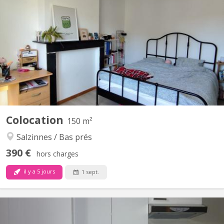
🏡 chambre colocation salzinnes Une chambre disponible dans
une colocation féminine étudiante à Salzinnes, disponible à partir
du 1er septembre 2026 ! 🙂 - Chambre de 16m² - 2 salles de bain,
à partager avec 3 autres colocataires - Chambre située au 2eme
étage La colocation: - Maison avec jardin...
Colocation
150 m²
Salzinnes / Bas prés
390 €
hors charges
il y a 5 jours
1 sept.
KN 399