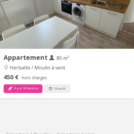
de 2 chambres, salon, cuisine (incluant taque de cuisson, four,
frigo, congélateur et emplacement lave linge), WC suspendu,
salle de douche avec lavabo, meubles, accès direct cour/jardin,
emplacement parking fermé privatif en option,...
Appartement
80 m²
Herbatte / Moulin à vent
450 €
hors charges
il y a 14 heures
14 août