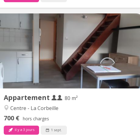
KN 397
Appartement uniquement pour étudiant(e)s Comprenant 2
chambres , une cuisine équipée privée, une salle de bain privée.
Complètement meublé situation exceptionnelle dans le
piétonnier à 2min des facultés
Appartement
80 m²
Centre - La Corbeille
700 €
hors charges
il y a 3 jours
1 sept.