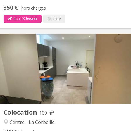
350 €
hors charges
il y a 10 heures
Libre
KN 4612
RUE DES BRASSEURS 7, 5000 NAMUR: Immeuble composé de 3
appartements “colocation” et 1 studio-duplex.. Chaque logement
est spacieux, lumineux et entièrement rénové. La plupart ont une
vue Meuse- citadelle. Bâtiment situé en plein cœur de ville, dans
le quartier très prisé des brasseurs. A 2 pas du...
Colocation
100 m²
Centre - La Corbeille