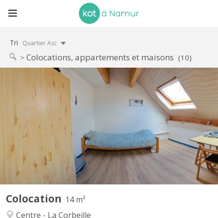
Tri
Quartier Asc
Colocations, appartements et maisons
(10)
KN 3396
2 chambres disponibles dans un communautaire, charges
comprises, location 12/10 mois , lumineux, coté jardin, au calme
, propice à l’étude, dans le centre de Namur Grand comu, cuisine,
wc, douche, à 7 min a pieds de la gare et des facultés. PAS DE
DOMICILIATION
Colocation
14 m²
Centre - La Corbeille