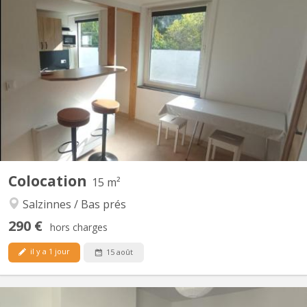
KN 5642
Chambre meublée dans colocation étudiante, exclusivement
féminine. Bâtiment rénové. Double vitrage. Sur 2 étages, 2
chambres par étage. Au total : 2 wc, 3 éviers, 1 douche, 1 cuisine,
1 espace repas/détente. Places de parking gratuites devant le
logement. Sécurité : Porte entrée blindée,...
Colocation
15 m²
Salzinnes / Bas prés
290 €
hors charges
il y a 1 jour
15 août
KN 5778