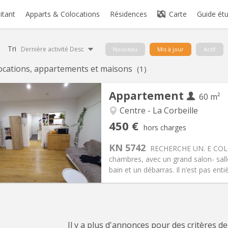
itant
Apparts & Colocations
Résidences
Carte
Guide étu
Tri
Dernière activité Desc
Nouveau
Mis à jour
Actif
ocations, appartements et maisons
(1)
Appartement
60 m²
Centre - La Corbeille
iation:
Non
Pièces privées:
1
450 €
hors charges
12 mois
Superficie:
60 m
2
s:
130 €
Cuisine:
Commune
KN 5742
RECHERCHE UN. E COLOC
450 €
Salle de bain:
Commune
chambres, avec un grand salon- sall
 Pratiques
Aménagement
bain et un débarras. Il n’est pas enti
Il y a plus d'annonces pour des critères de