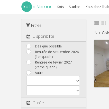
Kots
Studios
Kots chez l'hab
Filtres
Col
Disponibilité
Dès que possible
Rentrée de septembre 2026
(1er quadri)
Domicil
Durée:
Rentrée de février 2027
Charge
(2ème quadri)
Loyer:
Autre
Infos
Durée