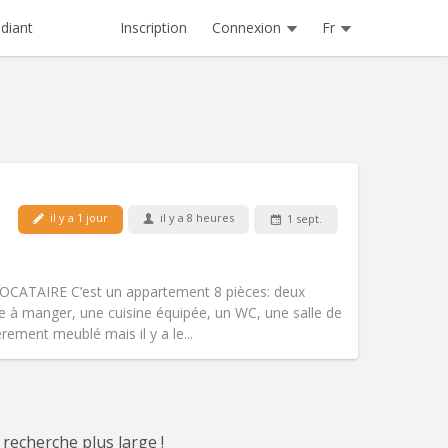
Inscription
Connexion
Fr
diant
il y a 1 jour
il y a 8 heures
1 sept.
Animaux de compagnie:
Acceptés
Fumeur:
Non-fumeur
Accès PMR:
Non
ATAIRE C’est un appartement 8 pièces: deux
Atmosphère:
Studieuse, calme
e à manger, une cuisine équipée, un WC, une salle de
Autre
èrement meublé mais il y a le...
 recherche plus large !