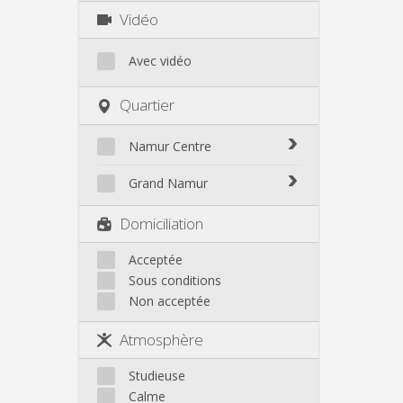
Vidéo
Avec vidéo
Quartier
Namur Centre
Bomel-Heuvy
Grand Namur
Centre - La Corbeille
Belgrade
Domiciliation
Citadelle / La Plante
Bouge
Herbatte / Moulin à vent
Champion
Acceptée
Jambes
Sous conditions
Flawinne
Salzinnes / Bas prés
Non acceptée
Malonne
Sources / St Servais / Trois
Montagne
Piliers
Atmosphère
Velaine
Autres
Studieuse
Calme