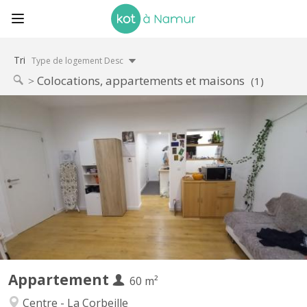
Tri
Type de logement Desc
Colocations, appartements et maisons
(1)
KN 5742
RECHERCHE UN. E COLOCATAIRE C’est un appartement 8 pièces:
deux chambres, avec un grand salon- salle à manger, une cuisine
équipée, un WC, une salle de bain et un débarras. Il n’est pas
entièrement meublé mais il y a le nécessaire : table et chaises
dans le salon ; lit, bureau et garde-robe dans...
Appartement
60 m²
Centre - La Corbeille