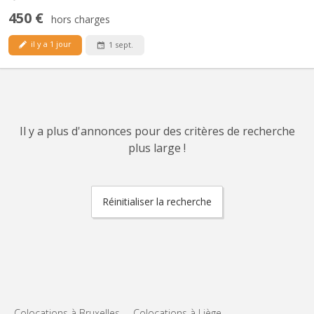
450 €
hors charges
il y a 1 jour
1 sept.
Il y a plus d'annonces pour des critères de recherche
plus large !
Réinitialiser la recherche
Colocations à Bruxelles
Colocations à Liège