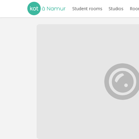
Student rooms
Studios
Room