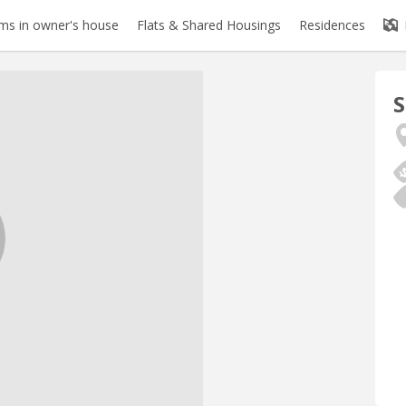
s in owner's house
Flats & Shared Housings
Residences
S