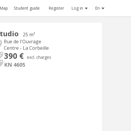
Register
Log in
En
Map
Student guide
tudio
25 m²
Rue de l'Ouvrage
Centre - La Corbeille
390 €
excl. charges
KN 4605