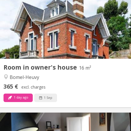
Kot meublé de caractère à louer chez l’habitant, rue Léanne à
Namur, à 5 min de la gare. 1 chambre de ± 16 m² à 445
euros/mois, charges et wifi compris. Cuisine équipée, WC et salle
de bains communs pour 2 koteurs. Jardin accessible. Etudiant non
fumeur, calme, sérieux et ne restant habituellement...
Room in owner's house
16 m²
Bomel-Heuvy
365 €
excl. charges
1 day ago
1 Sep
KN 2652
Kot meublé de caractère à louer chez l’habitant, rue Léanne à