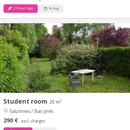
21 hours ago
18 Aug
KN 1145
Beaux kots spacieux, lumineux, meublés Point d'eau dans la
chambre Sdd et cuisine communes, 2 wc, beau jardin Internet,
chauffage central 420 € tout compris
Student room
20 m²
Salzinnes / Bas prés
290 €
excl. charges