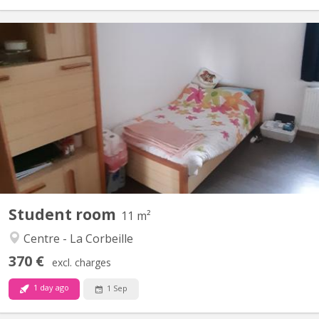
KN 1495
Kots meublés idéalement situés pour la HEAJ et proche du
centre,... 1 autre kot duplex disponible au tarif de 445€ Le tarif de
la location s'entend toutes charges comprises, internet, location
du mobilier et le nettoyage des communs. Pas de révisions des
charges en fin d'année ! Un frigo dans...
Student room
11 m²
Centre - La Corbeille
370 €
excl. charges
1 day ago
1 Sep