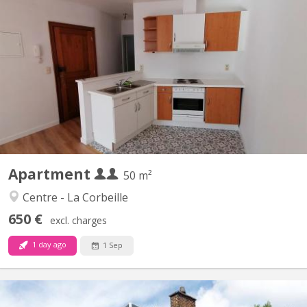
KN 5560
IDEAL ETUDIANT(S), NAMUR CENTRE, PROXIMITÉ IMMEDIATE
UNIVERSITÉ, GARE, COMMERCES, AU 1 er ETAGE (SANS
ASCENSEUR), APPARTEMENT (+/-50 m²) 1 CHAMBRE.
COMPOSITION: séjour (+/- 30 m²), cuisine équipée américaine,
salle de bains, une chambre (+/-13m²), salle de douche. LIBRE AU
01/09/2026...
Apartment
50 m²
Centre - La Corbeille
650 €
excl. charges
1 day ago
1 Sep
KN 2651