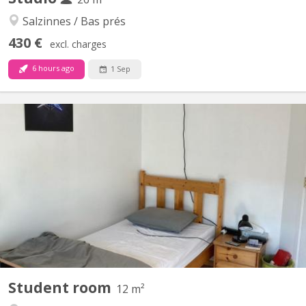
Salzinnes / Bas prés
430 €
excl. charges
6 hours ago
1 Sep
KN 1861
à partir du 01 septembre 2026, à louer chambre entièrement
meublée (comme sur les photos) Cuisine équipée neuve, salle de
douche neuve également wifi avec fibre optique immeuble full
équipé LED Accès libre au jardin et à la terrasse 🔹Pas de
revenus, ni caution du CPAS, preuves de revenus stables...
Student room
12 m²