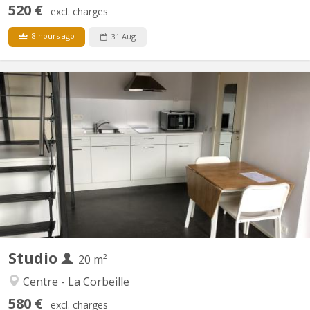
520 €
excl. charges
8 hours ago
31 Aug
KN 5833
Studio pour étudiant(e) au 1er étage dans un immeuble de kots
étudiants Un cadre parfait pour étudier, vivre confortablement et
profiter d’un environnement dynamique. Pièce de vie lumineuse
avec espace nuit en mezzanine, cuisine équipée et salle de
douche avec toilette. Espace à vivre agréablement...
Studio
20 m²
Centre - La Corbeille
580 €
excl. charges