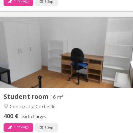
1 day ago
1 Sep
KN 3368
appartement composé de deux chambres individuelles
entièrement meublées. ( literie complète, garde-robe, bureau,
chaise de bureau, étagères, table de chevet ). La cuisine équipée
( gazinière, hotte, frigo-congélateur, micro-onde, vaisselle,
casseroles, table, chaises) et la salle de bain sont à...
Student room
16 m²
Centre - La Corbeille
400 €
excl. charges
1 day ago
1 Sep