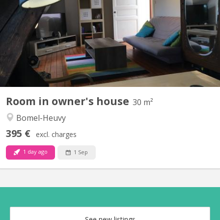
Namur, à 5 min de la gare. 1 chambre de ± 30 m² à 475
euros/mois, charges et wifi compris. Cuisine équipée, WC et salle
de bains communs pour 2 koteurs. Jardin accessible. Etudiant non
fumeur, calme, sérieux et ne restant habituellement...
Room in owner's house
30 m²
Bomel-Heuvy
395 €
excl. charges
1 day ago
1 Sep
See new listings