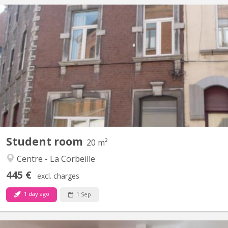
KN 1237
Kot meublé en duplex disponible pour étudiant(e) avec parents
comme garants. 1 autres kot meublé disponible à 370€. Tous
disponibles dès septembre. Frigo individuel dans chaque kot.
Dans ce tarif tout est inclus (charges, internet, mobilier,
nettoyage des communs) Pas de révision en fin...
Student room
20 m²
Centre - La Corbeille
445 €
excl. charges
1 day ago
1 Sep