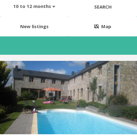
10 to 12 months
SEARCH
New listings
Map
KN 964
A louer uniquement pour un étudiant , deux pièces
indépendantes dans une jolie maison en pierres du pays. Entrée
privative. Kitchinette. Pas de domiciliation. Pas d'animaux. Le
quartier est très bien desservi par les bus . Proximité des grands
axes routiers (E411, Chaussée de Louvain, Route...