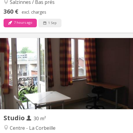
Salzinnes / Bas prés
360 €
excl. charges
7 hours ago
1 Sep
KN 5794
STUDIO New Disponibilité 2026-2027 pour étudiant(e)s
uniquement qui aime l'autonomie : Joli Studio Cosy bien situé à
proximité des hautes Ecoles, Universités de Namur en plein
centre ville proche de la gare des transports en communs (bus,
trains) Studio relativement complèt semi-meublé, douche et...
Studio
30 m²
Centre - La Corbeille