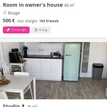
Room in owner's house
60 m²
Bouge
500 €
excl. charges
150 €
/week
5 hours ago
10 Aug
KN 5903
Studio de 26 m2 totalement rénové, dans un immeuble
actuellement occupé par des étudiantes. Entièrement privatif
comprenant cuisine avec points de cuisson, hotte, nombreux
meubles de rangement, frigo, congélateur, table et chaises, 1
bureau avec chaise de bureau, salle de douche (italienne)...
Studio
26 m²