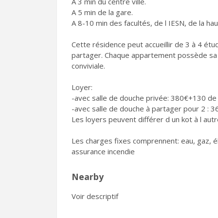
A 3 min du centre ville.
A 5 min de la gare.
A 8-10 min des facultés, de l IESN, de la hau
Cette résidence peut accueillir de 3 à 4 ét
partager. Chaque appartement possède sa pr
conviviale.
Loyer:
-avec salle de douche privée: 380€+130 de
-avec salle de douche à partager pour 2 : 
Les loyers peuvent différer d un kot à l autr
Les charges fixes comprennent: eau, gaz, él
assurance incendie
Nearby
Voir descriptif