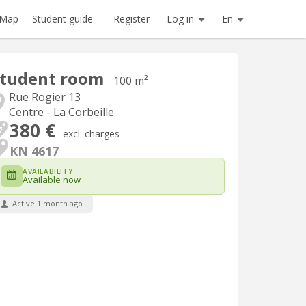
Register
Log in
En
Map
Student guide
Student room
100 m²
Rue Rogier 13
Centre - La Corbeille
380 €
excl. charges
KN 4617
AVAILABILITY
Available now
Active 1 month ago