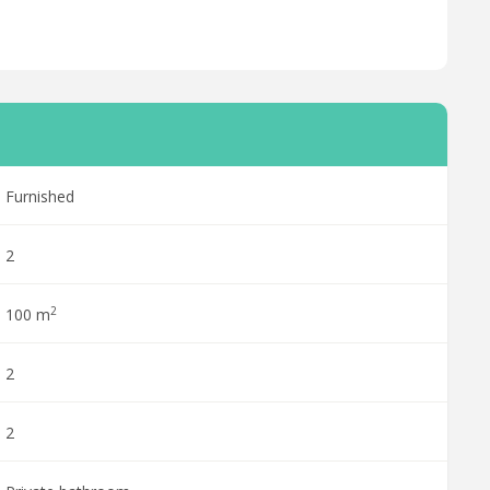
Furnished
2
2
100 m
2
2