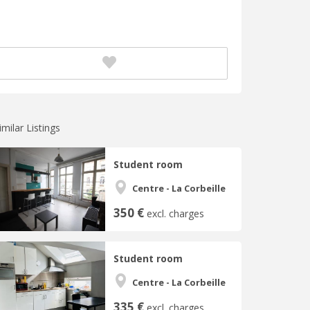
imilar Listings
Student room
Centre - La Corbeille
350 €
excl. charges
Student room
Centre - La Corbeille
335 €
excl. charges