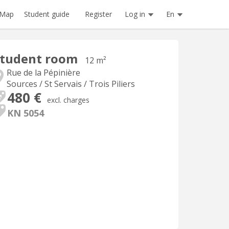
Register
Log in
En
Map
Student guide
Student room
12 m²
Rue de la Pépinière
Sources / St Servais / Trois Piliers
480 €
excl. charges
KN 5054