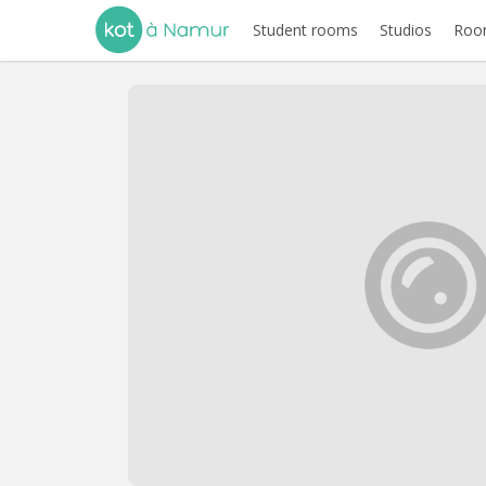
Student rooms
Studios
Room