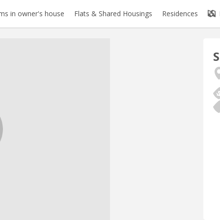
s in owner's house
Flats & Shared Housings
Residences