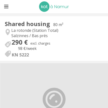
Shared housing
80 m²
La rotonde (Station Total)
Salzinnes / Bas prés
290 €
excl. charges
98 €
/week
KN 5222