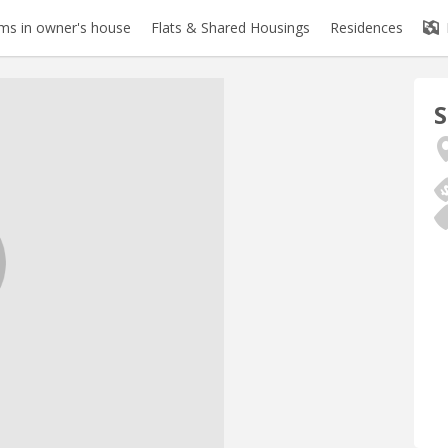
s in owner's house
Flats & Shared Housings
Residences
S