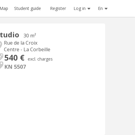
Register
Log in
En
Map
Student guide
tudio
30 m²
Rue de la Croix
Centre - La Corbeille
540 €
excl. charges
KN 5507