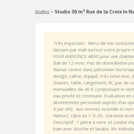
Studio 30 m² Rue de la Croix in 
Studios
>
Très important : Merci de me contacte
laissant par mail surtout votre propr
VOIR ANNONCE 4890 pour une chambre
Bail de 12 mois. Pas de domiciliation p
Namur centre dans piétonnier historiqu
design, calme, équipé, très lumin eux,
chaises, table, rangement, lit, pas de c
mensuelles de 40 € comprenant le net
eau privée et commune. Evaluation en é
abonnement personnel auprès d'un opér
€ par AN) . Aux normes incendie et norm
Namur). Libre au 1-9-26 . Garantie loc
Descriptif : 1 pièce à vivre et cuisine
bain avec douche et lavabo. Wc individu