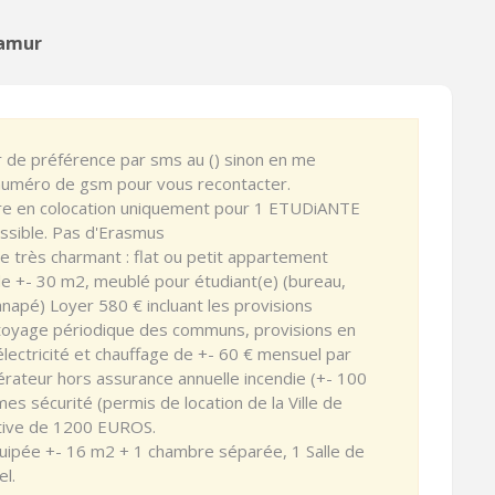
Namur
r de préférence par sms au () sinon en me
e numéro de gsm pour vous recontacter.
 en colocation uniquement pour 1 ETUDiANTE
ossible. Pas d'Erasmus
e très charmant : flat ou petit appartement
 de +- 30 m2, meublé pour étudiant(e) (bureau,
anapé) Loyer 580 € incluant les provisions
toyage périodique des communs, provisions en
lectricité et chauffage de +- 60 € mensuel par
ateur hors assurance annuelle incendie (+- 100
es sécurité (permis de location de la Ville de
ative de 1200 EUROS.
 équipée +- 16 m2 + 1 chambre séparée, 1 Salle de
el.