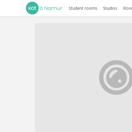
Student rooms
Studios
Room