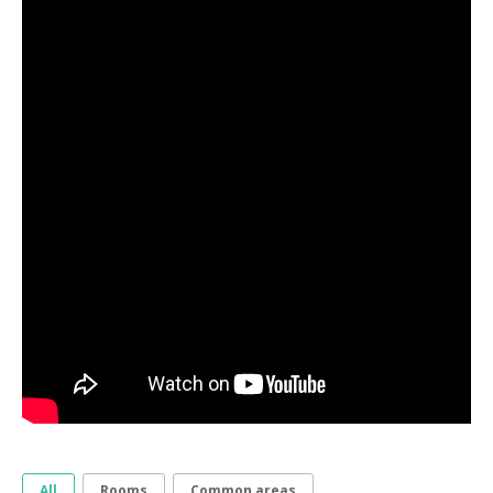
All
Rooms
Common areas