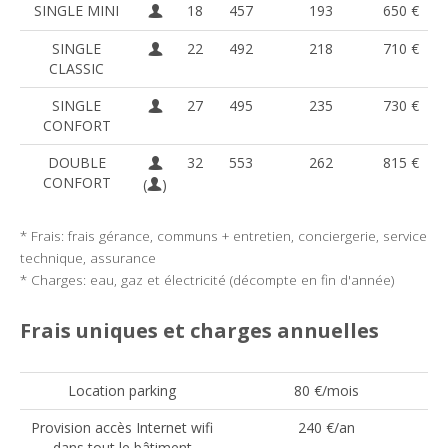
SINGLE MINI
18
457
193
650 €
SINGLE
22
492
218
710 €
CLASSIC
SINGLE
27
495
235
730 €
CONFORT
DOUBLE
32
553
262
815 €
CONFORT
(
)
* Frais: frais gérance, communs + entretien, conciergerie, service
technique, assurance
* Charges: eau, gaz et électricité (décompte en fin d'année)
Frais uniques et charges annuelles
Location parking
80 €/mois
Provision accès Internet wifi
240 €/an
dans tout le bâtiment