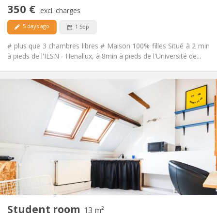
No
Access for disabled:
350 €
Non-smoking
Smoking:
excl. charges
No
Pets:
5 days ago
1 Sep
# plus que 3 chambres libres # Maison 100% filles Situé à 2 min
à pieds de l'IESN - Henallux, à 8min à pieds de l'Université de...
Practical Info
350 €
Rent:
50 €
Charges:
10 months
Duration:
No
Domiciliation:
Arrangement
Shared bathroom
Bathroom:
in room
Kitchen:
2
13 m
Surface:
1
Private rooms:
Student room
Other
13 m²