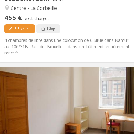
Studious, calm
Atmosphere:
Centre - La Corbeille
No
Access for disabled:
455 €
Non-smoking
Smoking:
excl. charges
No
Pets:
3 days ago
1 Sep
4 chambres de libre dans une colocation de 6 Situé dans Namur,
au 106/31B Rue de Bruxelles, dans un bâtiment entièrement
rénové...
Practical Info
400 €
Rent:
75 €
Charges:
12 months
Duration:
No
Domiciliation:
Arrangement
Shared bathroom
Bathroom:
Shared kitchen
Kitchen:
2
13 m
Surface: