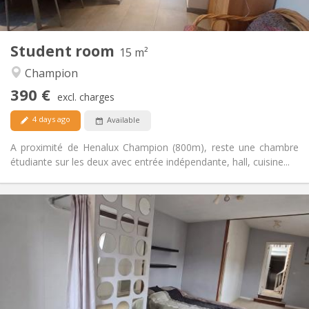
2
15 m
Surface:
1
Private rooms:
Student room
Other
15 m²
Calm, studious
Atmosphere:
Champion
No
Access for disabled:
390 €
Non-smoking
Smoking:
excl. charges
No
Pets:
4 days ago
Available
A proximité de Henalux Champion (800m), reste une chambre
étudiante sur les deux avec entrée indépendante, hall, cuisine...
Practical Info
385 €
Rent:
80 €
Charges:
12 months
Duration:
No
Domiciliation:
Arrangement