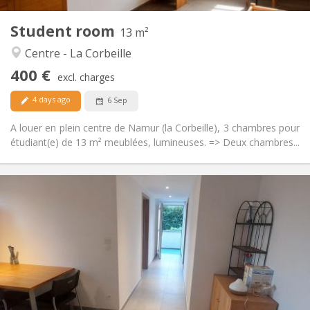
1
Private rooms:
Student room
Other
13 m²
Community, calm, warm, studious
Atmosphere:
Centre - La Corbeille
No
Access for disabled:
400 €
Non-smoking
Smoking:
excl. charges
No
Pets:
4 days ago
6 Sep
A louer en plein centre de Namur (la Corbeille), 3 chambres pour
étudiant(e) de 13 m² meublées, lumineuses. => Deux chambres...
Practical Info
390 €
Rent:
30 €
Charges:
12 months, 11 months, 10 months
Duration:
No
Domiciliation:
Arrangement
Private bathroom
Bathroom:
Private (separate room)
Kitchen: