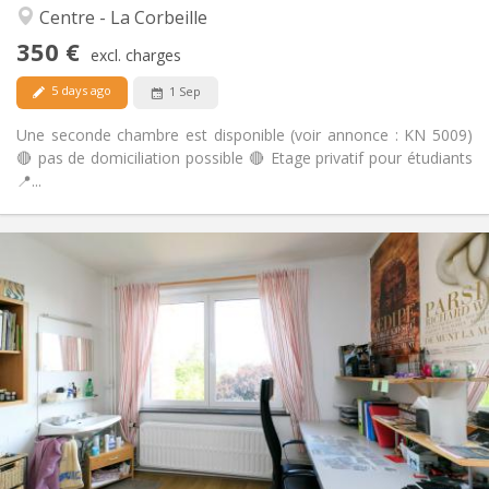
Calm
Atmosphere:
Centre - La Corbeille
No
Access for disabled:
350 €
Non-smoking
Smoking:
excl. charges
No
Pets:
5 days ago
1 Sep
Une seconde chambre est disponible (voir annonce : KN 5009)
🔴 pas de domiciliation possible 🔴 Etage privatif pour étudiants
📍...
Practical Info
340 €
Rent:
90 €
Charges:
12 months
Duration:
No
Domiciliation:
Arrangement
Shared bathroom
Bathroom:
Shared kitchen
Kitchen:
2
16 m
Surface:
1
Private rooms: