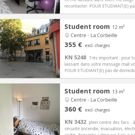
ical Info
Arrangement
recontacter. POUR ETUDIANT(E) pas d
Student room
12 m²
Centre - La Corbeille
iation:
No
Private rooms:
1
355 €
excl. charges
n:
12 months
Surface:
12 m
2
s:
70 €
Kitchen:
Shared kitchen
KN 5248
Très important : pour 
55 €
Bathroom:
Shared bathroom
laissant dans votre message mail v
ical Info
Arrangement
POUR ETUDIANT(E) pas de domiciliat
Student room
13 m²
Centre - La Corbeille
iation:
No
Private rooms:
1
360 €
excl. charges
n:
12 months
Surface:
13 m
2
s:
75 €
Kitchen:
Shared kitchen
KN 3432
plein centre des facs -
60 €
Bathroom:
Shared bathroom
sécurité (incendie, évacuation, électr
ical Info
Arrangement
jardin, donc très calme car il n'y a p