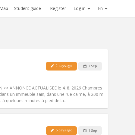
Register
Log in
En
Map
Student guide
2 days ago
7 Sep
Pets:
No
Smoking:
Non-smoking
Access for disabled:
No
 >> ANNONCE ACTUALISEE le 4. 8. 2026 Chambres
Atmosphere:
Calm
 dans un immeuble sain, dans une rue calme, à 200 m
Other
 à quelques minutes à pied de la...
5 days ago
1 Sep