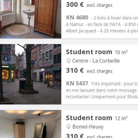
s, 5-6 months
Private rooms:
1
300 €
excl. charges
n:
12 months, 11 months, 10
Surface:
12 m
2
s:
80 €
Kitchen:
Shared kitchen
KN 4680
- 2 kots à louer dans u
00 €
Bathroom:
Shared bathroom
à Namur - en face de l’IATA - à 850 
ical Info
Arrangement
Albert Jacquard - à 25 minutes à pie
Student room
10 m²
Centre - La Corbeille
iation:
No
Private rooms:
1
310 €
excl. charges
n:
12 months
Surface:
10 m
2
s:
70 €
Kitchen:
Shared kitchen
KN 5437
Très important : pour 
10 €
Bathroom:
Shared bathroom
en me laissant dans votre message
ical Info
Arrangement
recontacter. Uniquement pour Etudian
Student room
12 m²
Bomel-Heuvy
iation:
Allowed
Private rooms:
1
310 €
excl. charges