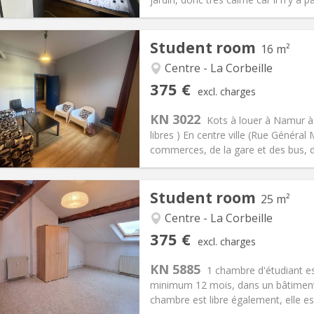
Student room
16 m²
Centre - La Corbeille
iation:
No
Private rooms:
1
375 €
excl. charges
n:
12 months
Surface:
16 m
2
s:
90 €
Kitchen:
Shared kitchen
KN 3022
Kots à louer à Namur à
75 €
Bathroom:
Shared bathroom
libres ) En centre ville (Rue Général 
ical Info
Arrangement
commerces, de la gare et des bus, da
Student room
25 m²
Centre - La Corbeille
iation:
No
Private rooms:
1
375 €
excl. charges
n:
12 months
Surface:
25 m
2
s:
80 €
Kitchen:
Shared kitchen
KN 5885
1 chambre d'étudiant es
75 €
Bathroom:
Private bathroom
minimum 12 mois, dans un bâtiment 
ical Info
Arrangement
chambre est libre également, elle es