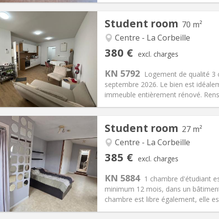
Student room
70 m²
Centre - La Corbeille
iation:
No
Private rooms:
3
380 €
excl. charges
n:
12 months
Surface:
70 m
2
s:
120 €
Kitchen:
Shared kitchen
KN 5792
Logement de qualité 3 
80 €
Bathroom:
Shared bathroom
septembre 2026. Le bien est idéalem
ical Info
Arrangement
immeuble entièrement rénové. Rense
Student room
27 m²
Centre - La Corbeille
iation:
No
Private rooms:
1
385 €
excl. charges
n:
12 months
Surface:
27 m
2
s:
80 €
Kitchen:
Shared kitchen
KN 5884
1 chambre d'étudiant es
85 €
Bathroom:
Private bathroom
minimum 12 mois, dans un bâtiment 
ical Info
Arrangement
chambre est libre également, elle est