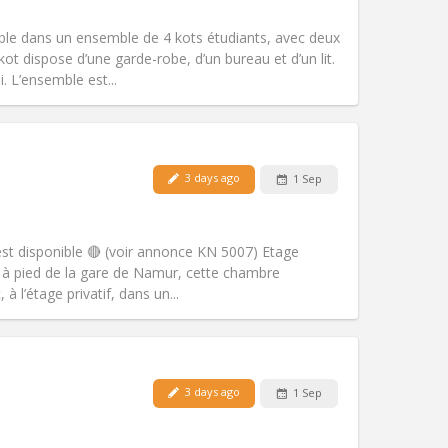
Smoking:
Non-smoking
Access for disabled:
No
ble dans un ensemble de 4 kots étudiants, avec deux
Atmosphere:
Studious, calm, warm
t dispose d’une garde-robe, d’un bureau et d’un lit.
Other
. L’ensemble est...
3 days ago
1 Sep
Pets:
No
Smoking:
Non-smoking
m)
Access for disabled:
No
st disponible 🔴 (voir annonce KN 5007) Etage
Atmosphere:
Studious, calm
es à pied de la gare de Namur, cette chambre
Other
à l’étage privatif, dans un...
Pets:
No
3 days ago
1 Sep
Smoking:
Non-smoking
Access for disabled:
No