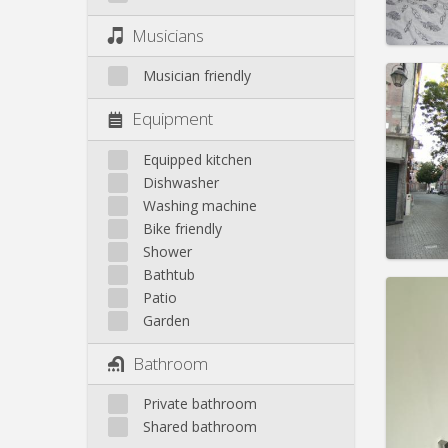
Pract
Musicians
Musician friendly
Equipment
Domicil
Duratio
Equipped kitchen
Charge
Dishwasher
Rent:
3
Washing machine
Bike friendly
Pract
Shower
Bathtub
Patio
Garden
Domicil
Bathroom
Duratio
Charge
Private bathroom
Rent:
3
Shared bathroom
Pract