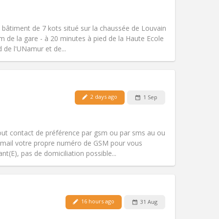
Pets:
No
Smoking:
Non-smoking
Access for disabled:
No
n bâtiment de 7 kots situé sur la chaussée de Louvain
Atmosphere:
Calm
m de la gare - à 20 minutes à pied de la Haute Ecole
Other
d de l'UNamur et de...
2 days ago
1 Sep
Pets:
No
Smoking:
Non-smoking
Access for disabled:
No
tout contact de préférence par gsm ou par sms au ou
Atmosphere:
Studious, warm
 mail votre propre numéro de GSM pour vous
Other
t(E), pas de domiciliation possible...
16 hours ago
31 Aug
Pets:
No