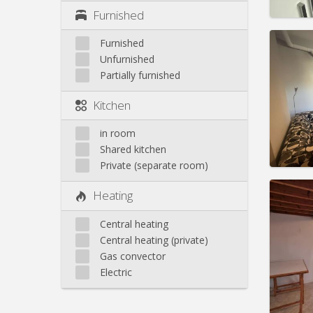
Furnished
Furnished
Unfurnished
Partially furnished
Domicil
Duratio
Kitchen
Charge
Rent:
3
in room
Pract
Shared kitchen
Private (separate room)
Heating
Central heating
Domicil
Central heating (private)
Duratio
Gas convector
Charge
Rent:
3
Electric
Pract