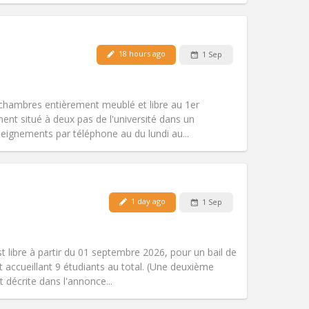
Pets:
No
18 hours ago
1 Sep
Smoking:
Non-smoking
Access for disabled:
No
community, calm
chambres entièrement meublé et libre au 1er
Atmosphere:
Warm, studious,
ent situé à deux pas de l'université dans un
Other
ignements par téléphone au du lundi au...
Pets:
No
1 day ago
1 Sep
Smoking:
Non-smoking
Access for disabled:
No
community, calm
t libre à partir du 01 septembre 2026, pour un bail de
Atmosphere:
Warm, studious,
accueillant 9 étudiants au total. (Une deuxième
Other
 décrite dans l'annonce...