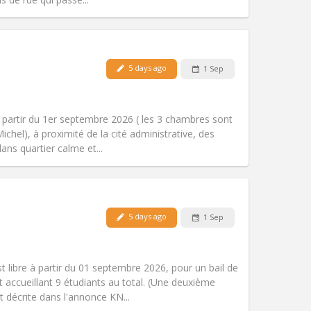
Pets:
No
5 days ago
1 Sep
Smoking:
Non-smoking
Access for disabled:
No
community
 partir du 1er septembre 2026 ( les 3 chambres sont
Atmosphere:
Studious, warm, calm,
Michel), à proximité de la cité administrative, des
Other
ns quartier calme et...
Pets:
No
5 days ago
1 Sep
Smoking:
Non-smoking
Access for disabled:
No
calm, warm
t libre à partir du 01 septembre 2026, pour un bail de
Atmosphere:
Community, studious,
accueillant 9 étudiants au total. (Une deuxième
Other
t décrite dans l'annonce KN...