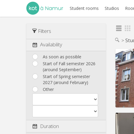
Student rooms
Studios
Room
Filters
Stu
Availability
As soon as possible
Start of Fall semester 2026
(around September)
Domicil
Duratio
Start of Spring semester
Charge
2027 (around February)
Rent:
2
Other
Pract
Duration
Domicil