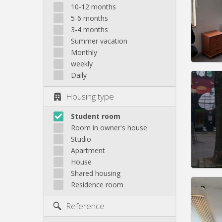
month
10-12 months
Duratio
5-6 months
Charge
3-4 months
Rent:
3
Summer vacation
Pract
Monthly
weekly
Daily
Housing type
Domicil
Duratio
Student room
Charge
Room in owner's house
Rent:
3
Studio
Apartment
Pract
House
Shared housing
Residence room
Reference
Domicil