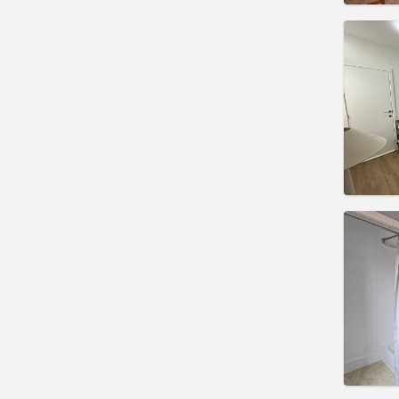
Domicil
Duratio
Charge
Rent:
3
Pract
Domicil
Duratio
Charge
Rent:
3
Pract