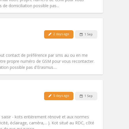
Other
e domiciliation possible pas...
2 days ago
1 Sep
Pets:
No
Smoking:
Non-smoking
Access for disabled:
No
tout contact de préférence par sms au ou en me
Atmosphere:
Studious, warm
otre propre numéro de GSM pour vous recontacter.
Other
ion possible pas d'Erasmus....
Pets:
No
5 days ago
1 Sep
Smoking:
Non-smoking
Access for disabled:
No
community
 à saisir - kots entièrement rénové et aux normes
Atmosphere:
Studious, warm, calm,
icité, éclairage, caméra,... ). Kot situé au RDC, côté
Other
as de rue qui passe...