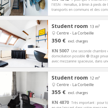
50 €
Bathroom:
Shared bathroom
l'IESN - Henallux, à 8min à pieds de
ical Info
Arrangement
transports en communs et des comme
Student room
13 m²
Centre - La Corbeille
iation:
No
Private rooms:
1
350 €
excl. charges
n:
10 months
Surface:
13 m
2
s:
50 €
Kitchen:
in room
KN 5007
Une seconde chambre es
50 €
Bathroom:
Shared bathroom
domiciliation possible 🔴 Etage pri
ical Info
Arrangement
avec mezzanine spacieuse, dans une 
Student room
12 m²
Centre - La Corbeille
iation:
No
Private rooms:
2
355 €
excl. charges
n:
12 months
Surface:
12 m
2
s:
70 €
Kitchen:
Shared kitchen
KN 4870
Très important : pour 
55 €
Bathroom:
Shared bathroom
en me laissant dans votre message