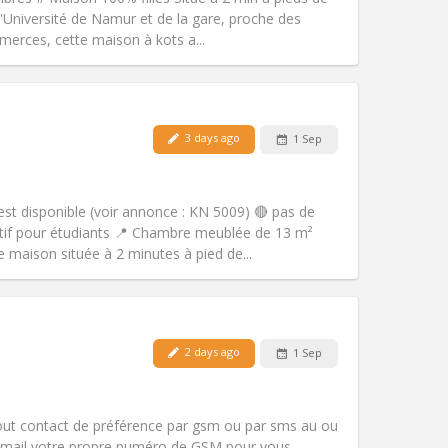
Atmosphere:
Studious, community,
 l'Université de Namur et de la gare, proche des
Other
rces, cette maison à kots a...
3 days ago
1 Sep
Pets:
No
Smoking:
Non-smoking
Access for disabled:
No
t disponible (voir annonce : KN 5009) 🔴 pas de
Atmosphere:
Calm
vatif pour étudiants 📍 Chambre meublée de 13 m²
Other
maison située à 2 minutes à pied de...
2 days ago
1 Sep
Pets:
No
Smoking:
Non-smoking
Access for disabled:
No
tout contact de préférence par gsm ou par sms au ou
Atmosphere:
Calm, warm
 mail votre propre numéro de GSM pour vous