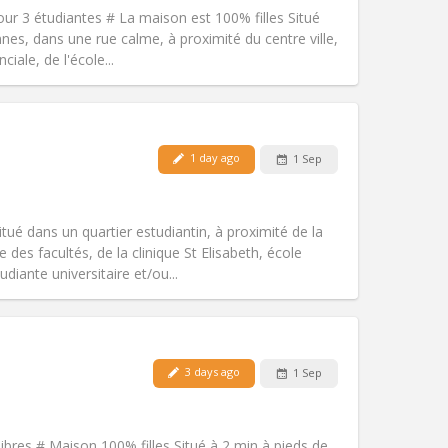
community
our 3 étudiantes # La maison est 100% filles Situé
Atmosphere:
Warm, studious, calm,
nnes, dans une rue calme, à proximité du centre ville,
Other
iale, de l'école...
Pets:
No
1 day ago
1 Sep
Smoking:
Non-smoking
Access for disabled:
No
studious, warm
ué dans un quartier estudiantin, à proximité de la
Atmosphere:
Calm, community,
 des facultés, de la clinique St Elisabeth, école
Other
diante universitaire et/ou...
Pets:
No
3 days ago
1 Sep
Smoking:
Non-smoking
Access for disabled:
No
warm, calm
ibres # Maison 100% filles Situé à 2 min à pieds de