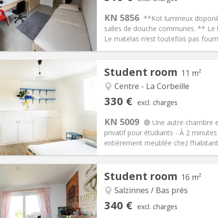
n:
12 months
Surface:
12 m
2
s:
100 €
Kitchen:
Shared kitchen
KN 5856
**Kot lumineux disponi
10 €
Bathroom:
Shared bathroom
salles de douche communes. ** Le ko
ical Info
Arrangement
Le matelas n’est toutefois pas fourni
Student room
11 m²
Centre - La Corbeille
iation:
No
Private rooms:
1
330 €
excl. charges
n:
10 months
Surface:
11 m
2
s:
50 €
Kitchen:
Private (separate roo
KN 5009
🔴 Une autre chambre e
30 €
Bathroom:
Shared bathroom
privatif pour étudiants - À 2 minut
ical Info
Arrangement
entièrement meublée chez l’habitant, 
Student room
16 m²
Salzinnes / Bas prés
iation:
No
Private rooms:
1
340 €
excl. charges
n:
12 months
Surface:
16 m
2