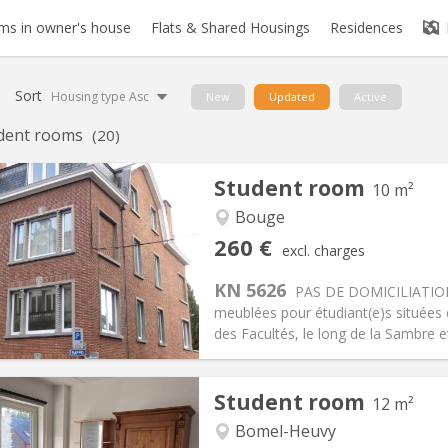
s in owner's house
Flats & Shared Housings
Residences
Sort
Housing type Asc
New
Updated
Active
dent rooms
(20)
Student room
10 m²
Bouge
iation:
No
Private rooms:
1
260 €
excl. charges
n:
12 months
Surface:
10 m
2
s:
85 €
Kitchen:
Shared kitchen
KN 5626
PAS DE DOMICILIATION
60 €
Bathroom:
Shared bathroom
meublées pour étudiant(e)s situées
ical Info
Arrangement
des Facultés, le long de la Sambre et
Student room
12 m²
iation:
Allowed
Bomel-Heuvy