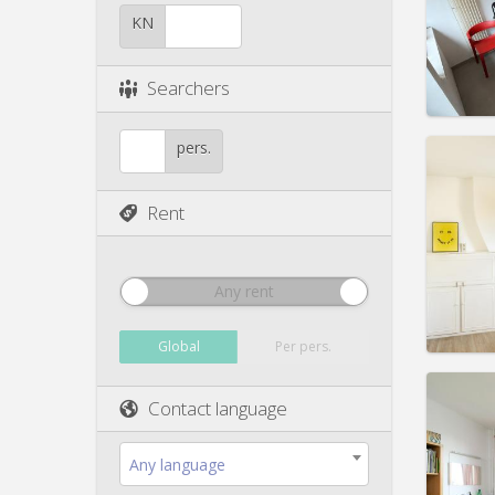
Duratio
Charge
KN
Rent:
3
Pract
Searchers
pers.
Rent
Domicil
Duratio
Charge
Rent:
3
Any rent
Pract
Global
Per pers.
Contact language
Domicil
Any language
Duratio