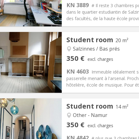
s:
90 €
Kitchen:
Shared kitchen
KN 3889
# Il reste 3 chambres p
40 €
Bathroom:
Shared bathroom
dans le quartier estudiantin de Salzi
ical Info
Arrangement
des facultés, de la haute école provinc
Student room
20 m²
Salzinnes / Bas prés
iation:
No
Private rooms:
1
350 €
excl. charges
n:
12 months
Surface:
20 m
2
s:
60 €
Kitchen:
Shared kitchen
KN 4603
Immeuble idéalement sit
50 €
Bathroom:
Shared bathroom
passerelle menant à l'arsenal. Proche
ical Info
Arrangement
hôtelière, école de musique. Pour étu
Student room
14 m²
Other - Namur
iation:
No
Private rooms:
1
350 €
excl. charges
n:
12 months
Surface:
14 m
2
s:
90 €
Kitchen:
Shared kitchen
KN 4842
# plus que 3 chambres l