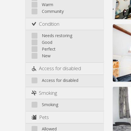
Rent:
3
Warm
Pract
Community
Condition
Needs restoring
Good
Domicil
Perfect
Duratio
New
Charge
Rent:
3
Access for disabled
Pract
Access for disabled
Smoking
Smoking
Domicil
Duratio
Pets
Charge
Rent:
3
Allowed