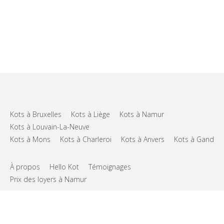
Kots à Bruxelles
Kots à Liège
Kots à Namur
Kots à Louvain-La-Neuve
Kots à Mons
Kots à Charleroi
Kots à Anvers
Kots à Gand
À propos
Hello Kot
Témoignages
Prix des loyers à Namur
FAQs
Support
CGU
Vie privée