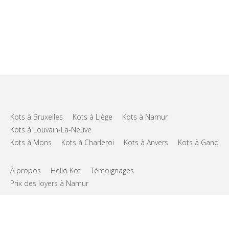
Kots à Bruxelles
Kots à Liège
Kots à Namur
Kots à Louvain-La-Neuve
Kots à Mons
Kots à Charleroi
Kots à Anvers
Kots à Gand
À propos
Hello Kot
Témoignages
Prix des loyers à Namur
FAQs
Support
CGU
Vie privée