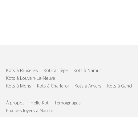
Kots à Bruxelles
Kots à Liège
Kots à Namur
Kots à Louvain-La-Neuve
Kots à Mons
Kots à Charleroi
Kots à Anvers
Kots à Gand
À propos
Hello Kot
Témoignages
Prix des loyers à Namur
FAQs
Support
CGU
Vie privée