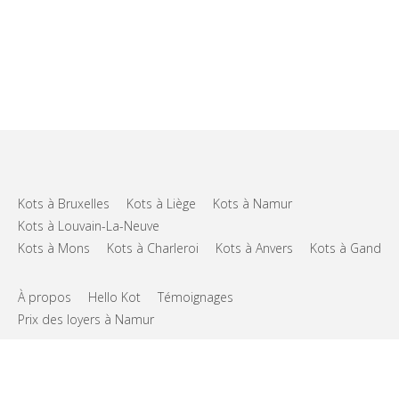
Kots à Bruxelles
Kots à Liège
Kots à Namur
Kots à Louvain-La-Neuve
Kots à Mons
Kots à Charleroi
Kots à Anvers
Kots à Gand
À propos
Hello Kot
Témoignages
Prix des loyers à Namur
FAQs
Support
CGU
Vie privée