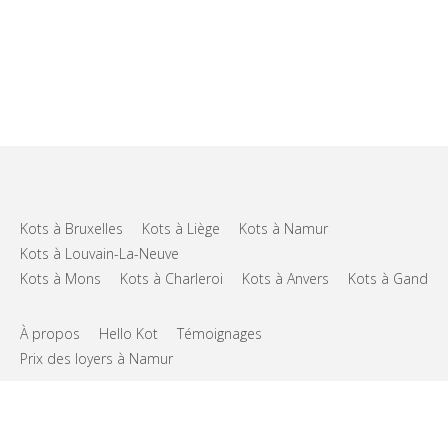
Kots à Bruxelles
Kots à Liège
Kots à Namur
Kots à Louvain-La-Neuve
Kots à Mons
Kots à Charleroi
Kots à Anvers
Kots à Gand
À propos
Hello Kot
Témoignages
Prix des loyers à Namur
FAQs
Support
CGU
Vie privée