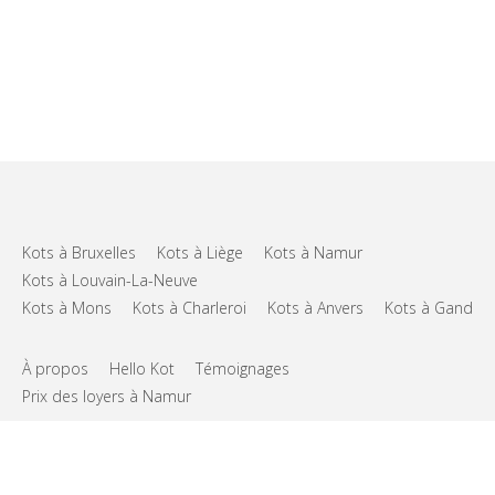
Kots à Bruxelles
Kots à Liège
Kots à Namur
Kots à Louvain-La-Neuve
Kots à Mons
Kots à Charleroi
Kots à Anvers
Kots à Gand
À propos
Hello Kot
Témoignages
Prix des loyers à Namur
FAQs
Support
CGU
Vie privée