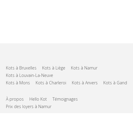
Kots à Bruxelles
Kots à Liège
Kots à Namur
Kots à Louvain-La-Neuve
Kots à Mons
Kots à Charleroi
Kots à Anvers
Kots à Gand
À propos
Hello Kot
Témoignages
Prix des loyers à Namur
FAQs
Support
CGU
Vie privée