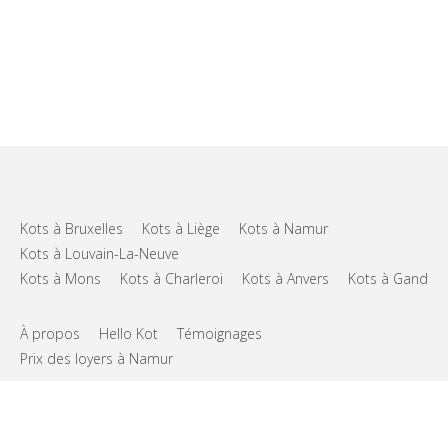
Kots à Bruxelles
Kots à Liège
Kots à Namur
Kots à Louvain-La-Neuve
Kots à Mons
Kots à Charleroi
Kots à Anvers
Kots à Gand
À propos
Hello Kot
Témoignages
Prix des loyers à Namur
FAQs
Support
CGU
Vie privée