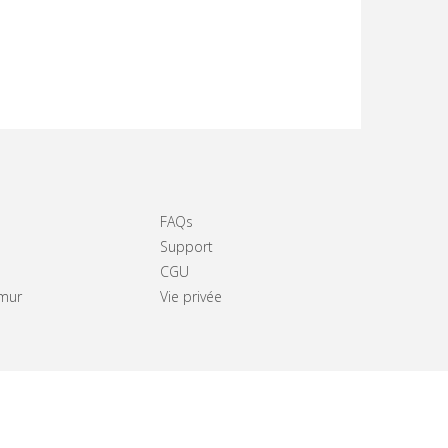
FAQs
Support
CGU
amur
Vie privée