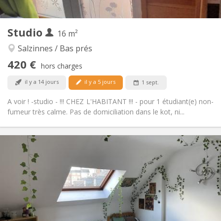
2
16 m
Superficie:
2
Pièces privées:
Studio
Autre
16 m²
Calme, chaleureuse, studieuse
Atmosphère:
Salzinnes / Bas prés
Non
Accès PMR:
420 €
Non-fumeur
Fumeur:
hors charges
Non
Animaux de compagnie:
il y a 14 jours
il y a 5 jours
1 sept.
A voir ! -studio - !!! CHEZ L'HABITANT !!! - pour 1 étudiant(e) non-
fumeur très calme. Pas de domiciliation dans le kot, ni...
Infos Pratiques
460 €
Loyer:
75 €
Charges:
12 mois
Durée:
Non
Domiciliation:
Aménagement
Privée
Salle de bain: