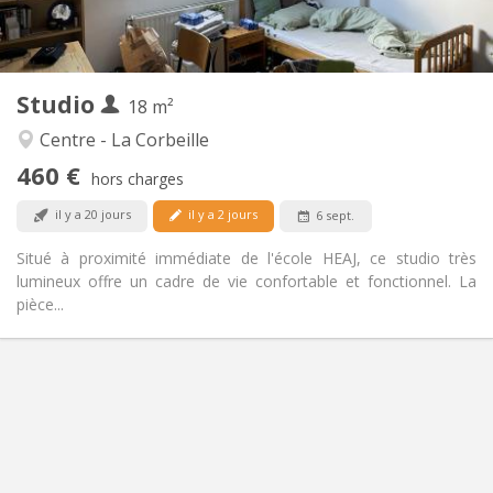
Dans la chambre
Cuisine:
2
18 m
Superficie:
2
Pièces privées:
Studio
Autre
18 m²
Studieuse
Atmosphère:
Centre - La Corbeille
Non
Accès PMR:
460 €
Non-fumeur
Fumeur:
hors charges
Non
Animaux de compagnie:
il y a 20 jours
il y a 2 jours
6 sept.
Situé à proximité immédiate de l'école HEAJ, ce studio très
lumineux offre un cadre de vie confortable et fonctionnel. La
pièce...