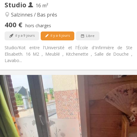
Studio
Autre
16 m²
Studieuse, chaleureuse, calme,
Atmosphère:
Salzinnes / Bas prés
communautaire
400 €
Non
Accès PMR:
hors charges
Fumeur ok
Fumeur:
il y a 9 jours
il y a 6 jours
Libre
Acceptés
Animaux de compagnie:
Studio/Kot entre l'Université et l'École d'Infirmière de Ste
Elisabeth. 16 M2 , Meublé , Kitchenette , Salle de Douche ,
Lavabo...
Infos Pratiques
420 €
Loyer:
30 €
Charges:
10 mois
Durée:
Non
Domiciliation:
Aménagement
Privée
Salle de bain:
Dans la chambre
Cuisine: