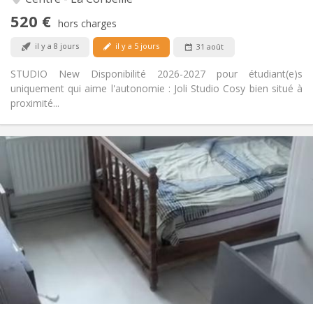
Non
Accès PMR:
520 €
Non-fumeur
Fumeur:
hors charges
Non
Animaux de compagnie:
il y a 8 jours
il y a 5 jours
31 août
STUDIO New Disponibilité 2026-2027 pour étudiant(e)s
uniquement qui aime l'autonomie : Joli Studio Cosy bien situé à
proximité...
Infos Pratiques
400 €
Loyer:
75 €
Charges:
12 mois, 11 mois, 10 mois, 5-6 mois
Durée:
Acceptée
Domiciliation:
Aménagement
Privée
Salle de bain:
Dans la chambre
Cuisine:
2
16 m
Superficie:
1
Pièces privées: