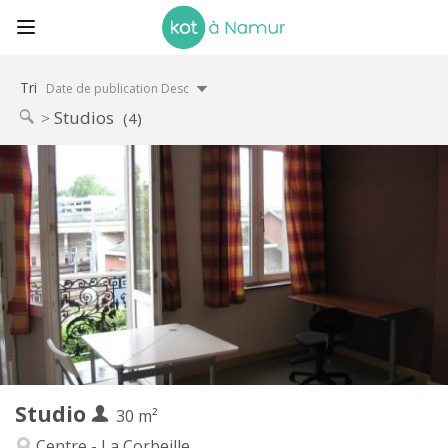
Tri
Date de publication Desc
Studios
(4)
Infos Pratiques
520 €
Loyer:
0 €
Charges:
12 mois
Durée:
Non
Domiciliation:
Aménagement
Privée
Salle de bain:
Privée (pièce distincte)
Cuisine:
2
30 m
Superficie:
2
Pièces privées:
Studio
Autre
30 m²
Studieuse, calme
Atmosphère:
Centre - La Corbeille