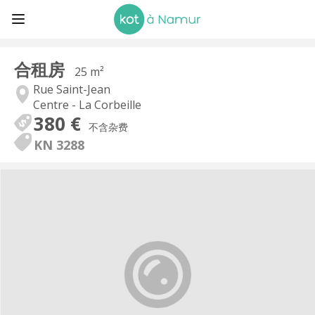
合租房
25 m²
Rue Saint-Jean
Centre - La Corbeille
380 €
不含杂费
KN 3288