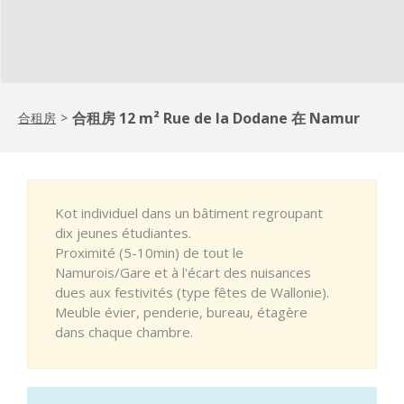
合租房 12 m² Rue de la Dodane 在 Namur
合租房
>
Kot individuel dans un bâtiment regroupant
dix jeunes étudiantes.
Proximité (5-10min) de tout le
Namurois/Gare et à l'écart des nuisances
dues aux festivités (type fêtes de Wallonie).
Meuble évier, penderie, bureau, étagère
dans chaque chambre.