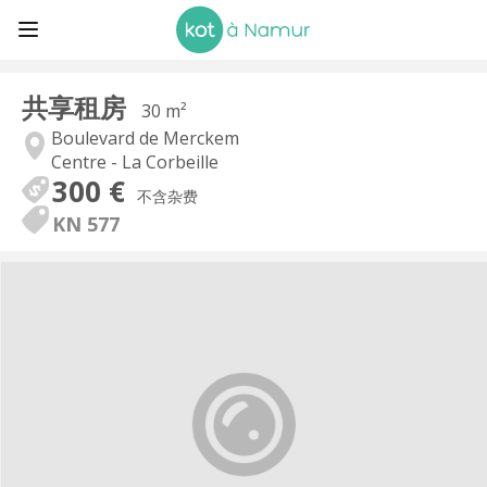
共享租房
30 m²
Boulevard de Merckem
Centre - La Corbeille
300 €
不含杂费
KN 577