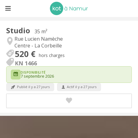
Studio
35 m²
Rue Lucien Namèche
Centre - La Corbeille
520 €
hors charges
KN 1466
DISPONIBILITÉ
7 septembre 2026
Publié il y a 27 jours
Actif il y a 27 jours