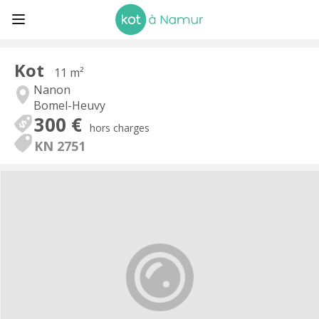
Kot
11 m²
Nanon
Bomel-Heuvy
300 €
hors charges
KN 2751