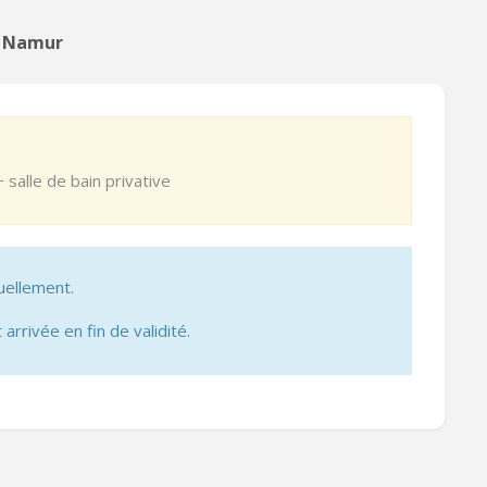
à Namur
 salle de bain privative
uellement.
 arrivée en fin de validité.