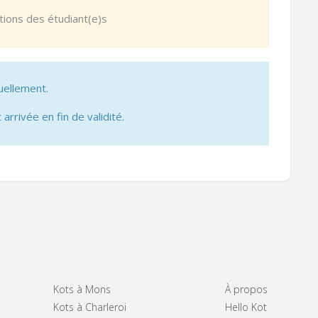
itions des étudiant(e)s
uellement.
 arrivée en fin de validité.
Kots à Mons
À propos
Kots à Charleroi
Hello Kot