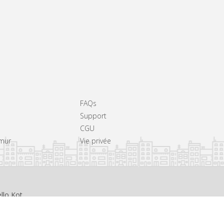
FAQs
Support
CGU
amur
Vie privée
llo Kot