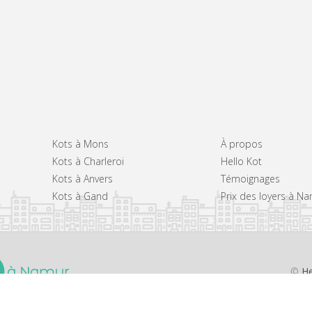
Kots à Mons
À propos
Kots à Charleroi
Hello Kot
Kots à Anvers
Témoignages
Kots à Gand
Prix des loyers à N
©
He