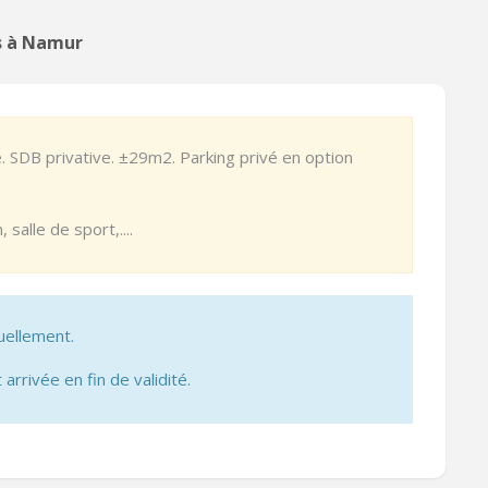
ns à Namur
. SDB privative. ±29m2. Parking privé en option
 salle de sport,....
uellement.
 arrivée en fin de validité.