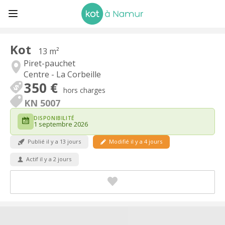
Kot
13 m²
Piret-pauchet
Centre - La Corbeille
350 €
hors charges
KN 5007
DISPONIBILITÉ
1 septembre 2026
Publié il y a 13 jours
Modifié il y a 4 jours
Actif il y a 2 jours