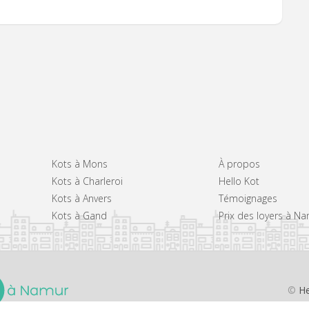
Kots à Mons
À propos
Kots à Charleroi
Hello Kot
Kots à Anvers
Témoignages
Kots à Gand
Prix des loyers à N
©
He