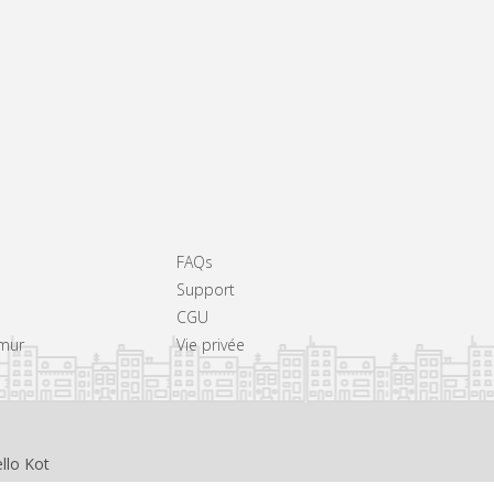
FAQs
Support
CGU
amur
Vie privée
llo Kot