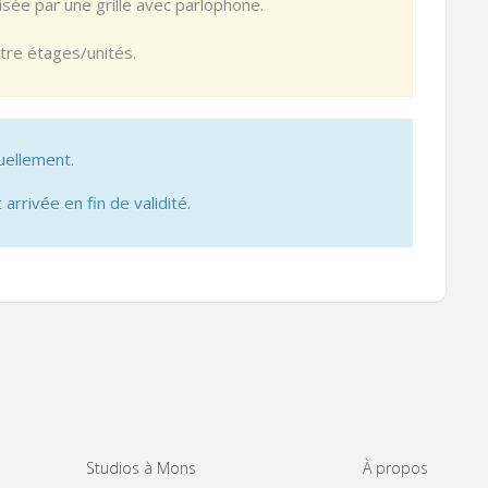
sée par une grille avec parlophone.
ntre étages/unités.
uellement.
 arrivée en fin de validité.
Studios à Mons
À propos