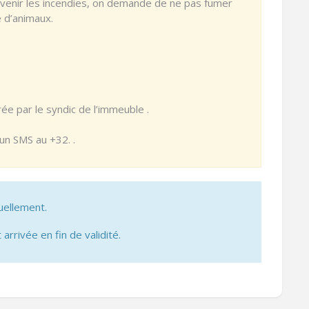
évenir les incendies, on demande de ne pas fumer
e d’animaux.
ée par le syndic de l’immeuble .
 un SMS au +32. .
uellement.
 arrivée en fin de validité.