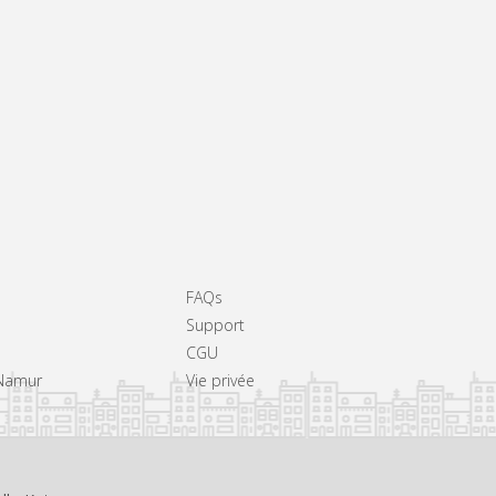
FAQs
Support
CGU
 Namur
Vie privée