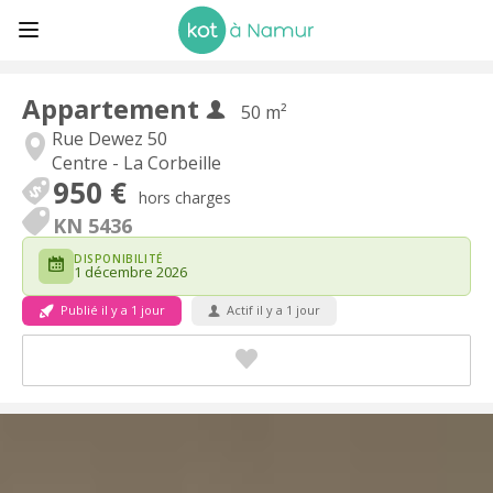
Appartement
50 m²
Rue Dewez 50
Centre - La Corbeille
950 €
hors charges
KN 5436
DISPONIBILITÉ
1 décembre 2026
Publié il y a 1 jour
Actif il y a 1 jour