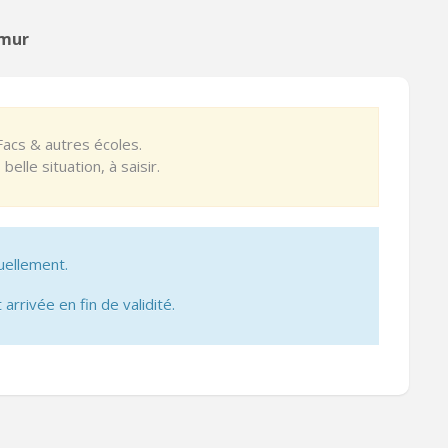
amur
acs & autres écoles.
lle situation, à saisir.
uellement.
 arrivée en fin de validité.