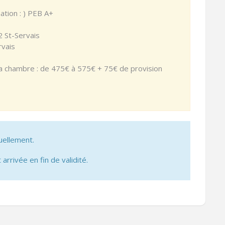
ation : ) PEB A+
2 St-Servais
rvais
e la chambre : de 475€ à 575€ + 75€ de provision
uellement.
 arrivée en fin de validité.